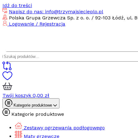
Idź do treści
Napisz do nas: info@trzymajsiecieplo.pl
Polska Grupa Grzewcza Sp. z o. o. / 92-103 Łódź, ul. B
Logowanie / Rejestracja
Szukaj:
Twój koszyk
0,00
zł
Kategorie produktowe
Kategorie produktowe
Zestawy ogrzewania podłogowego
Maty grzewcze