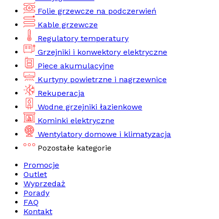
Folie grzewcze na podczerwień
Kable grzewcze
Regulatory temperatury
Grzejniki i konwektory elektryczne
Piece akumulacyjne
Kurtyny powietrzne i nagrzewnice
Rekuperacja
Wodne grzejniki łazienkowe
Kominki elektryczne
Wentylatory domowe i klimatyzacja
Pozostałe kategorie
Promocje
Outlet
Wyprzedaż
Porady
FAQ
Kontakt