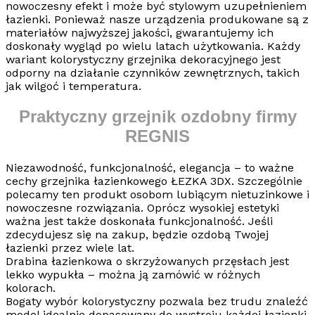
nowoczesny efekt i może być stylowym uzupełnieniem
łazienki. Ponieważ nasze urządzenia produkowane są z
materiałów najwyższej jakości, gwarantujemy ich
doskonały wygląd po wielu latach użytkowania. Każdy
wariant kolorystyczny grzejnika dekoracyjnego jest
odporny na działanie czynników zewnętrznych, takich
jak wilgoć i temperatura.
Praktyczny grzejnik ozdobny firmy
REGNIS
Niezawodność, funkcjonalność, elegancja – to ważne
cechy grzejnika łazienkowego ŁEZKA 3DX. Szczególnie
polecamy ten produkt osobom lubiącym nietuzinkowe i
nowoczesne rozwiązania. Oprócz wysokiej estetyki
ważna jest także doskonała funkcjonalność. Jeśli
zdecydujesz się na zakup, będzie ozdobą Twojej
łazienki przez wiele lat.
Drabina łazienkowa o skrzyżowanych przęsłach jest
lekko wypukła – można ją zamówić w różnych
kolorach.
Bogaty wybór kolorystyczny pozwala bez trudu znaleźć
model idealnie dopasowany do wystroju każdej łazienki.