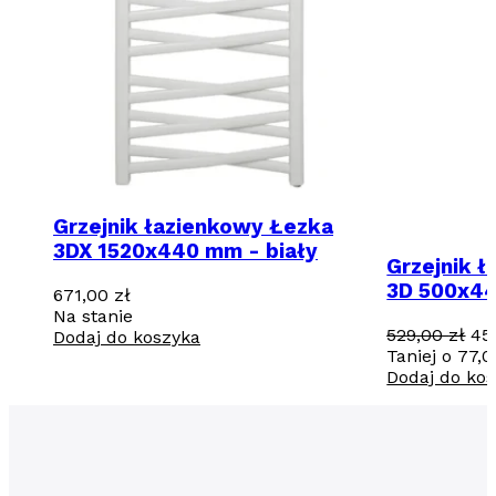
Grzejnik łazienkowy Łezka
3DX 1520x440 mm - biały
Grzejnik 
3D 500x44
671,00
zł
Na stanie
Pi
529,00
zł
45
Dodaj do koszyka
ce
Taniej o
77,
wyn
Dodaj do ko
529