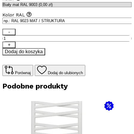
Kolor RAL
ilość
-
Grzejnik
łazienkowy
+
Łezka
Dodaj do koszyka
3DX
1520x540
mm
-
Porównaj
Dodaj do ulubionych
biały
Podobne produkty