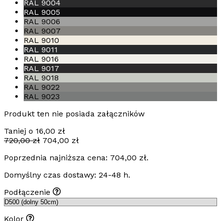
RAL 9004
RAL 9005
RAL 9006
RAL 9007
RAL 9010
RAL 9011
RAL 9016
RAL 9017
RAL 9018
RAL 9022
RAL 9023
Produkt ten nie posiada załączników
Taniej o
16,00
zł
Pierwotna
Aktualna
720,00
zł
704,00
zł
cena
cena
Poprzednia najniższa cena:
704,00
zł
.
wynosiła:
wynosi:
720,00 zł.
704,00 zł.
Domyślny czas dostawy: 24-48 h.
Podłączenie
Kolor