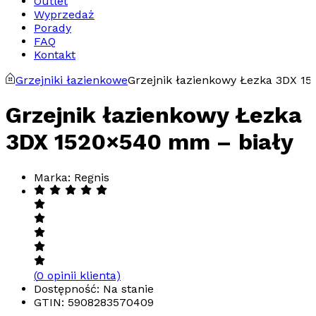
Outlet
Wyprzedaż
Porady
FAQ
Kontakt
Grzejniki łazienkowe
Grzejnik łazienkowy Łezka 3DX 1
Grzejnik łazienkowy Łezka
3DX 1520×540 mm – biały
Marka: Regnis
(
0
opinii klienta)
Dostępność: Na stanie
GTIN:
5908283570409