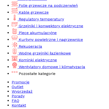
Folie grzewcze na podczerwień
Kable grzewcze
Regulatory temperatury
Grzejniki i konwektory elektryczne
Piece akumulacyjne
Kurtyny powietrzne i nagrzewnice
Rekuperacja
Wodne grzejniki łazienkowe
Kominki elektryczne
Wentylatory domowe i klimatyzacja
Pozostałe kategorie
Promocje
Outlet
Wyprzedaż
Porady
FAQ
Kontakt