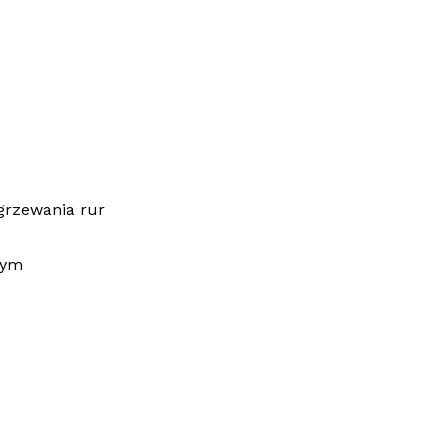
grzewania rur
cym