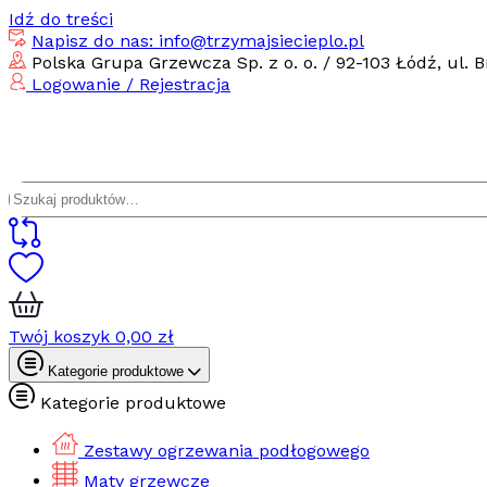
Idź do treści
Napisz do nas: info@trzymajsiecieplo.pl
Polska Grupa Grzewcza Sp. z o. o. / 92-103 Łódź, ul. B
Logowanie / Rejestracja
Szukaj:
Twój koszyk
0,00
zł
Kategorie produktowe
Kategorie produktowe
Zestawy ogrzewania podłogowego
Maty grzewcze