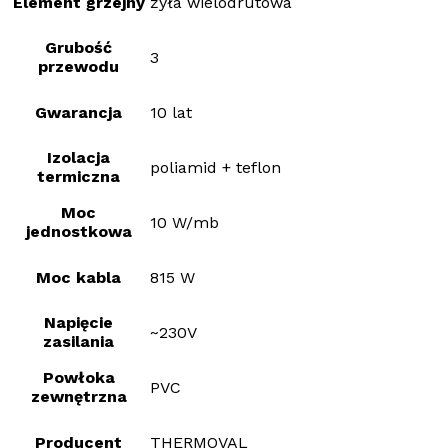
Element grzejny
żyła wielodrutowa
Grubość
3
przewodu
Gwarancja
10 lat
Izolacja
poliamid + teflon
termiczna
Moc
10 W/mb
jednostkowa
Moc kabla
815 W
Napięcie
~230V
zasilania
Powłoka
PVC
zewnętrzna
Producent
THERMOVAL