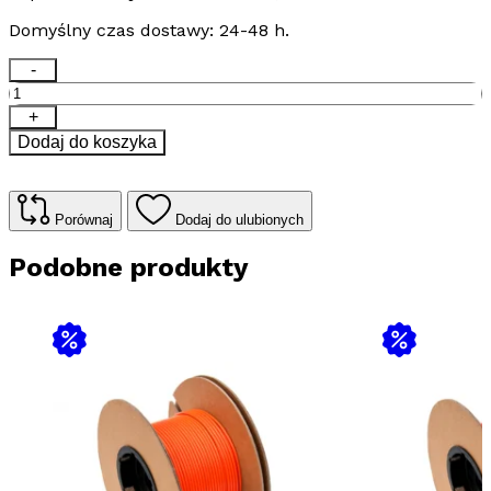
629,00 zł.
505,00 zł.
Domyślny czas dostawy: 24-48 h.
ilość
-
Kabel
grzewczy
+
TV
Dodaj do koszyka
MC
10W/m,
zasilanie
jednostronne
Porównaj
Dodaj do ulubionych
-
81,5m
Podobne produkty
/
815
W