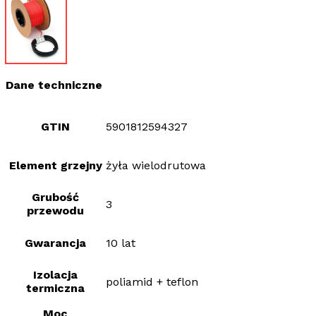
Dane techniczne
GTIN
5901812594327
Element grzejny
żyła wielodrutowa
Grubość
3
przewodu
Gwarancja
10 lat
Izolacja
poliamid + teflon
termiczna
Moc