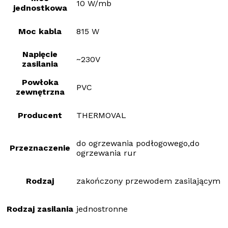
10 W/mb
jednostkowa
Moc kabla
815 W
Napięcie
~230V
zasilania
Powłoka
PVC
zewnętrzna
Producent
THERMOVAL
do ogrzewania podłogowego,do
Przeznaczenie
ogrzewania rur
Rodzaj
zakończony przewodem zasilającym
Rodzaj zasilania
jednostronne