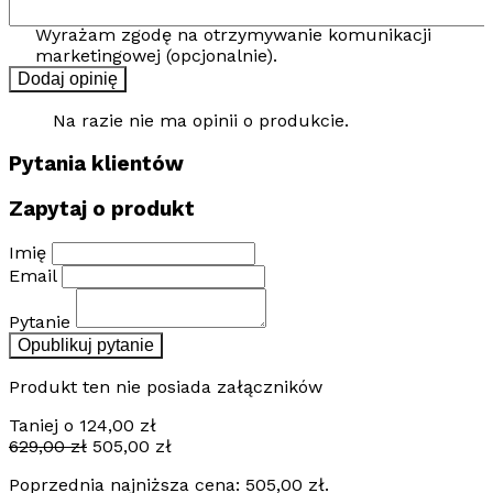
Wyrażam zgodę na otrzymywanie komunikacji
marketingowej (opcjonalnie).
Dodaj opinię
Na razie nie ma opinii o produkcie.
Pytania klientów
Zapytaj o produkt
Imię
Email
Pytanie
Opublikuj pytanie
Produkt ten nie posiada załączników
Taniej o
124,00
zł
Pierwotna
Aktualna
629,00
zł
505,00
zł
cena
cena
Poprzednia najniższa cena:
505,00
zł
.
wynosiła:
wynosi: