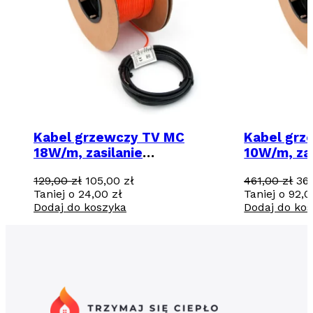
Kabel grzewczy TV MC
Kabel grz
18W/m, zasilanie
10W/m, zas
jednostronne - 7,5m / 135 W
jednostron
Pierwotna
Aktualna
Pi
129,00
zł
105,00
zł
461,00
zł
36
cena
cena
ce
Taniej o
24,00
zł
Taniej o
92,
wynosiła:
wynosi:
wyn
Dodaj do koszyka
Dodaj do ko
129,00 zł.
105,00 zł.
461