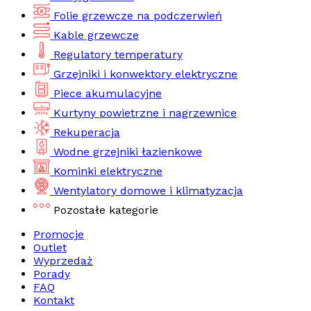
Folie grzewcze na podczerwień
Kable grzewcze
Regulatory temperatury
Grzejniki i konwektory elektryczne
Piece akumulacyjne
Kurtyny powietrzne i nagrzewnice
Rekuperacja
Wodne grzejniki łazienkowe
Kominki elektryczne
Wentylatory domowe i klimatyzacja
Pozostałe kategorie
Promocje
Outlet
Wyprzedaż
Porady
FAQ
Kontakt