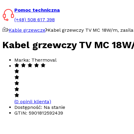
Pomoc techniczna
(+48) 508 617 398
Kable grzewcze
Kabel grzewczy TV MC 18W/m, zasila
Kabel grzewczy TV MC 18W/
Marka: Thermoval
(
0
opinii klienta)
Dostępność: Na stanie
GTIN:
5901812592439