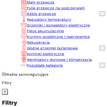
Maty grzewcze
Folie grzewcze na podczerwień
Kable grzewcze
Regulatory temperatury
Grzejniki i konwektory elektryczne
Piece akumulacyjne
Kurtyny powietrzne i nagrzewnice
Rekuperacja
Wodne grzejniki łazienkowe
Kominki elektryczne
Wentylatory domowe i klimatyzacja
Pozostałe kategorie
Kable samoregulujące
Filtry
×
Filtry