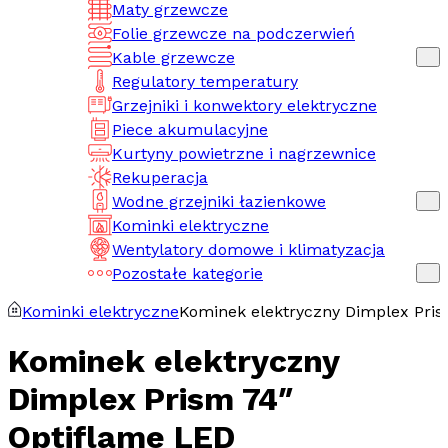
Maty grzewcze
Folie grzewcze na podczerwień
Kable grzewcze
Regulatory temperatury
Grzejniki i konwektory elektryczne
Piece akumulacyjne
Kurtyny powietrzne i nagrzewnice
Rekuperacja
Wodne grzejniki łazienkowe
Kominki elektryczne
Wentylatory domowe i klimatyzacja
Pozostałe kategorie
Kominki elektryczne
Kominek elektryczny Dimplex Pris
Kominek elektryczny
Dimplex Prism 74″
Optiflame LED