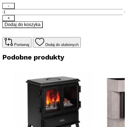
ilość
-
Kominek
elektryczny
+
Dimplex
Dodaj do koszyka
Prism
74&quot;
Optiflame
LED
Porównaj
Dodaj do ulubionych
Podobne produkty