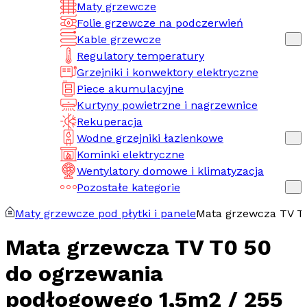
Maty grzewcze
Folie grzewcze na podczerwień
Kable grzewcze
Regulatory temperatury
Grzejniki i konwektory elektryczne
Piece akumulacyjne
Kurtyny powietrzne i nagrzewnice
Rekuperacja
Wodne grzejniki łazienkowe
Kominki elektryczne
Wentylatory domowe i klimatyzacja
Pozostałe kategorie
Maty grzewcze pod płytki i panele
Mata grzewcza TV T
Mata grzewcza TV T0 50
do ogrzewania
podłogowego 1,5m2 / 255