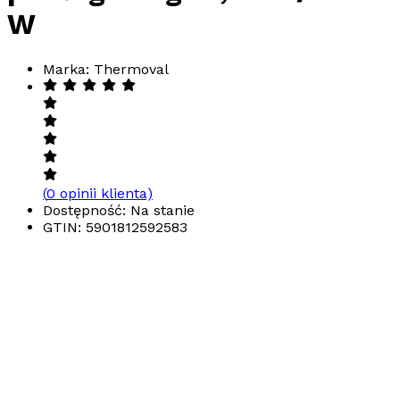
W
Marka: Thermoval
(
0
opinii klienta)
Dostępność: Na stanie
GTIN:
5901812592583