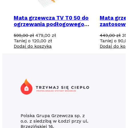
Mata grzewcza TV T0 50 do
Mata grz
ogrzewania podłogowego
zastosowa
3m2 / 510 W
2m2 / 600
Pierwotna
Aktualna
Pi
599,00
zł
479,00
zł
449,00
zł
35
cena
cena
ce
Taniej o
120,00
zł
Taniej o
90,
wynosiła:
wynosi:
wy
Dodaj do koszyka
Dodaj do ko
599,00 zł.
479,00 zł.
44
Polska Grupa Grzewcza sp. z
o.o. z siedzibą w Łodzi przy ul.
Brzezińskiej 16.