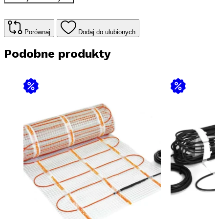
T0
50
do
ogrzewania
Porównaj
Dodaj do ulubionych
podłogowego
1,5m2
Podobne produkty
/
255
W