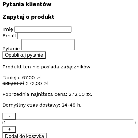
Pytania klientów
Zapytaj o produkt
Imię
Email
Pytanie
Opublikuj pytanie
Produkt ten nie posiada załączników
Taniej o
67,00
zł
Pierwotna
Aktualna
339,00
zł
272,00
zł
cena
cena
Poprzednia najniższa cena:
272,00
zł
.
wynosiła:
wynosi:
339,00 zł.
272,00 zł.
Domyślny czas dostawy: 24-48 h.
ilość
-
Mata
grzewcza
+
TV
Dodaj do koszyka