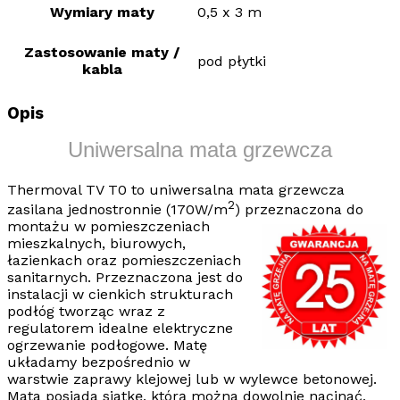
Wymiary maty
0,5 x 3 m
Zastosowanie maty /
pod płytki
kabla
Opis
Uniwersalna mata grzewcza
Thermoval TV T0
to
uniwersalna mata grzewcza
2
zasilana jednostronnie (170W/m
) przeznaczona do
montażu w pomieszczeniach
mieszkalnych, biurowych,
łazienkach oraz pomieszczeniach
sanitarnych. Przeznaczona jest do
instalacji w cienkich strukturach
podłóg tworząc wraz z
regulatorem idealne
elektryczne
ogrzewanie podłogowe
. Matę
układamy bezpośrednio w
warstwie zaprawy klejowej lub w wylewce betonowej.
Mata posiada siatkę, którą można dowolnie nacinać,