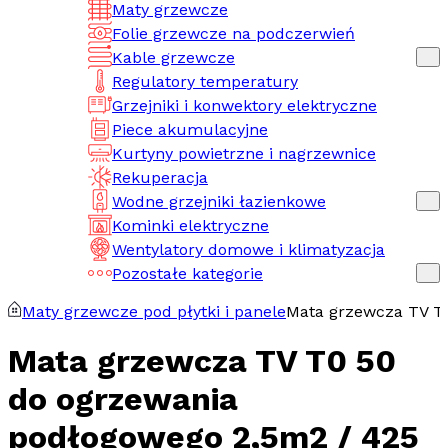
Maty grzewcze
Folie grzewcze na podczerwień
Kable grzewcze
Regulatory temperatury
Grzejniki i konwektory elektryczne
Piece akumulacyjne
Kurtyny powietrzne i nagrzewnice
Rekuperacja
Wodne grzejniki łazienkowe
Kominki elektryczne
Wentylatory domowe i klimatyzacja
Pozostałe kategorie
Maty grzewcze pod płytki i panele
Mata grzewcza TV T
Mata grzewcza TV T0 50
do ogrzewania
podłogowego 2,5m2 / 425