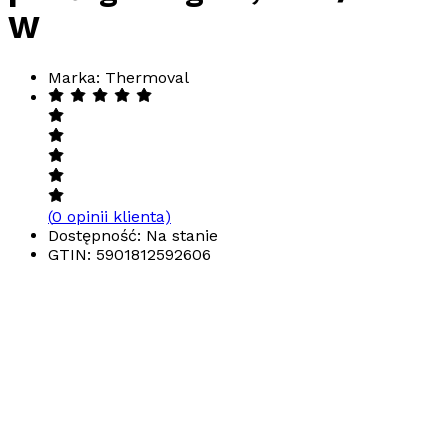
W
Marka: Thermoval
(
0
opinii klienta)
Dostępność: Na stanie
GTIN:
5901812592606