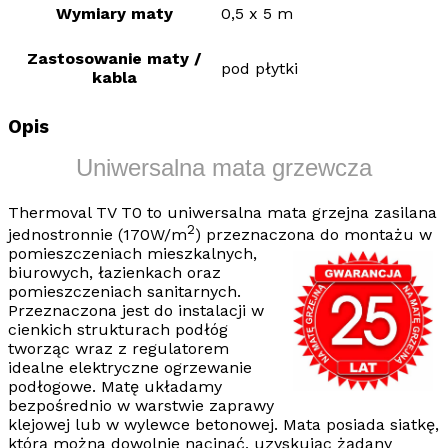
Wymiary maty
0,5 x 5 m
Zastosowanie maty /
pod płytki
kabla
Opis
Uniwersalna mata grzewcza
Thermoval TV T0
to
uniwersalna mata grzejna
zasilana
2
jednostronnie (170W/m
) przeznaczona do montażu w
pomieszczeniach
mieszkalnych,
biurowych, łazienkach oraz
pomieszczeniach sanitarnych.
Przeznaczona jest do instalacji w
cienkich strukturach podłóg
tworząc wraz z regulatorem
idealne
elektryczne ogrzewanie
podłogowe
. Matę układamy
bezpośrednio w warstwie zaprawy
klejowej lub w wylewce betonowej. Mata posiada siatkę,
którą można dowolnie nacinać, uzyskując żądany