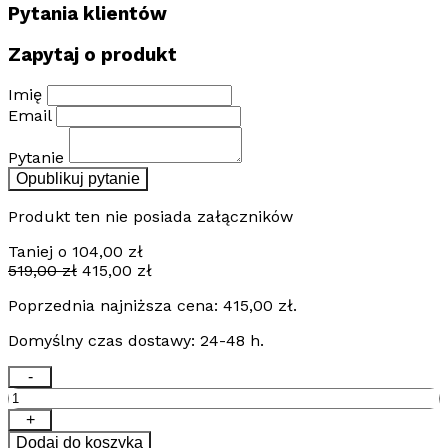
Pytania klientów
Zapytaj o produkt
Imię
Email
Pytanie
Opublikuj pytanie
Produkt ten nie posiada załączników
Taniej o
104,00
zł
Pierwotna
Aktualna
519,00
zł
415,00
zł
cena
cena
Poprzednia najniższa cena:
415,00
zł
.
wynosiła:
wynosi:
519,00 zł.
415,00 zł.
Domyślny czas dostawy: 24-48 h.
ilość
-
Mata
grzewcza
+
TV
Dodaj do koszyka