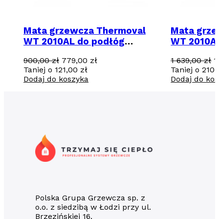
Mata grzewcza Thermoval
Mata grze
WT 2010AL do podłóg
WT 2010AL
panelowych 7m2 / 1050 W
panelowyc
Pierwotna
Aktualna
P
900,00
zł
779,00
zł
1 639,00
zł
1
cena
cena
c
Taniej o
121,00
zł
Taniej o
210
wynosiła:
wynosi:
w
Dodaj do koszyka
Dodaj do ko
900,00 zł.
779,00 zł.
1
6
Polska Grupa Grzewcza sp. z
o.o. z siedzibą w Łodzi przy ul.
Brzezińskiej 16.