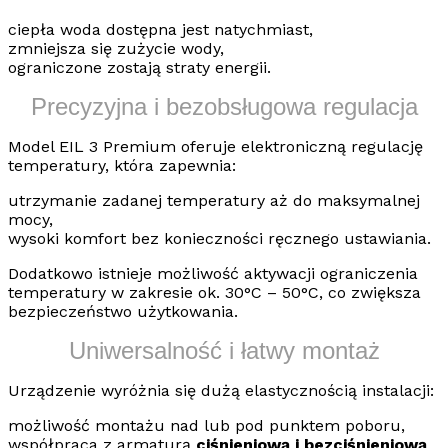
ciepła woda dostępna jest natychmiast,
zmniejsza się zużycie wody,
ograniczone zostają straty energii.
Precyzyjna i bezobsługowa regulacja
Model
EIL 3 Premium
oferuje elektroniczną regulację
temperatury, która zapewnia:
utrzymanie zadanej temperatury aż do maksymalnej
mocy,
wysoki komfort bez konieczności ręcznego ustawiania.
Dodatkowo istnieje możliwość aktywacji ograniczenia
temperatury w zakresie
ok. 30°C – 50°C
, co zwiększa
bezpieczeństwo użytkowania.
Uniwersalność i łatwy montaż
Urządzenie wyróżnia się dużą elastycznością instalacji:
możliwość montażu nad lub pod punktem poboru,
współpraca z armaturą
ciśnieniową i bezciśnieniową
,