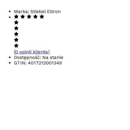
Marka: Stiebel Eltron
(
0
opinii klienta)
Dostępność: Na stanie
GTIN:
4017212001349