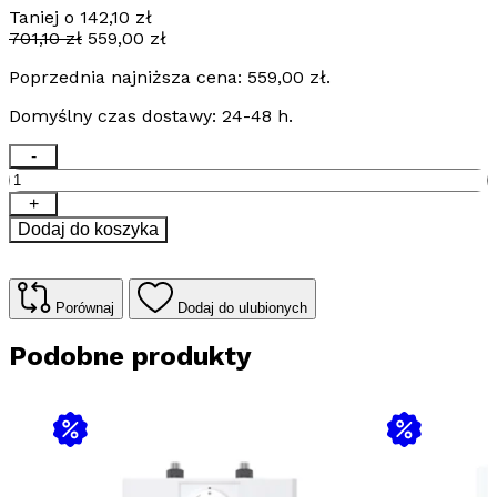
Taniej o
142,10
zł
Pierwotna
Aktualna
701,10
zł
559,00
zł
cena
cena
Poprzednia najniższa cena:
559,00
zł
.
wynosiła:
wynosi:
701,10 zł.
559,00 zł.
Domyślny czas dostawy: 24-48 h.
ilość
-
Przepływowy
ogrzewacz
+
wody
Dodaj do koszyka
Stiebel
Eltron
EIL
3
Porównaj
Dodaj do ulubionych
Premium
Podobne produkty