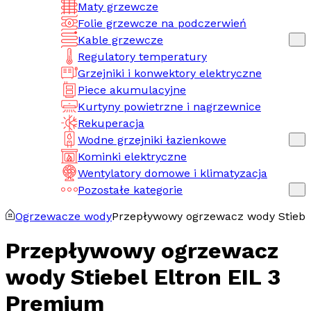
Maty grzewcze
Folie grzewcze na podczerwień
Kable grzewcze
Regulatory temperatury
Grzejniki i konwektory elektryczne
Piece akumulacyjne
Kurtyny powietrzne i nagrzewnice
Rekuperacja
Wodne grzejniki łazienkowe
Kominki elektryczne
Wentylatory domowe i klimatyzacja
Pozostałe kategorie
Ogrzewacze wody
Przepływowy ogrzewacz wody Stiebe
Przepływowy ogrzewacz
wody Stiebel Eltron EIL 3
Premium