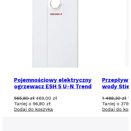
Pojemnościowy elektryczny
Przepływ
ogrzewacz ESH 5 U-N Trend
wody Stie
18kW
Pierwotna
Aktualna
P
565,80
zł
469,00
zł
1 488,30
zł
1
cena
cena
c
Taniej o
96,80
zł
Taniej o
379
wynosiła:
wynosi:
w
Dodaj do koszyka
Dodaj do ko
565,80 zł.
469,00 zł.
1
4