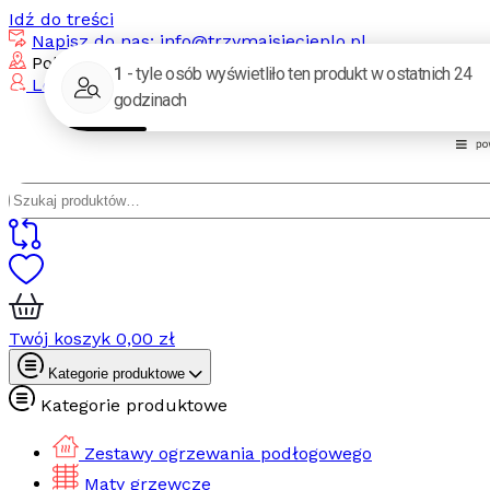
Idź do treści
Napisz do nas: info@trzymajsiecieplo.pl
Polska Grupa Grzewcza Sp. z o. o. / 92-103 Łódź, ul. B
Logowanie / Rejestracja
Szukaj:
Twój koszyk
0,00
zł
Kategorie produktowe
Kategorie produktowe
Zestawy ogrzewania podłogowego
Maty grzewcze