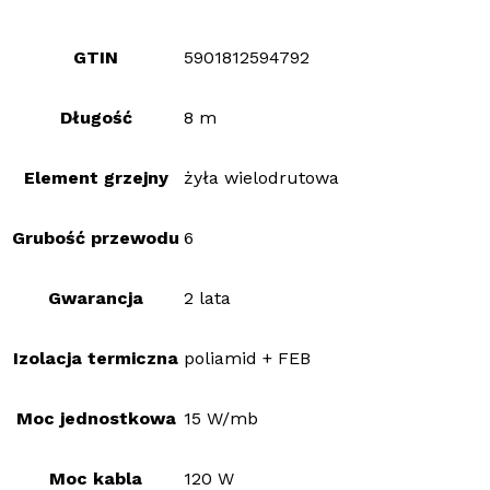
GTIN
5901812594792
Długość
8 m
Element grzejny
żyła wielodrutowa
Grubość przewodu
6
Gwarancja
2 lata
Izolacja termiczna
poliamid + FEB
Moc jednostkowa
15 W/mb
Moc kabla
120 W