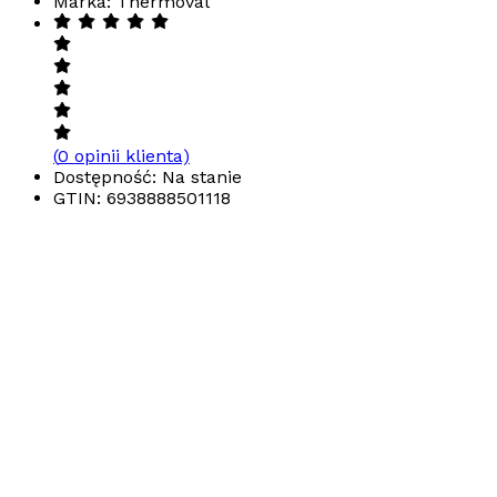
Marka: Thermoval
(
0
opinii klienta)
Dostępność: Na stanie
GTIN:
6938888501118