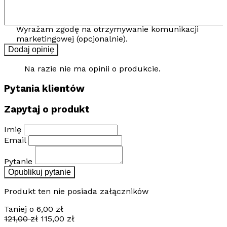
Wyrażam zgodę na otrzymywanie komunikacji
marketingowej (opcjonalnie).
Dodaj opinię
Na razie nie ma opinii o produkcie.
Pytania klientów
Zapytaj o produkt
Imię
Email
Pytanie
Opublikuj pytanie
Produkt ten nie posiada załączników
Taniej o
6,00
zł
Pierwotna
Aktualna
121,00
zł
115,00
zł