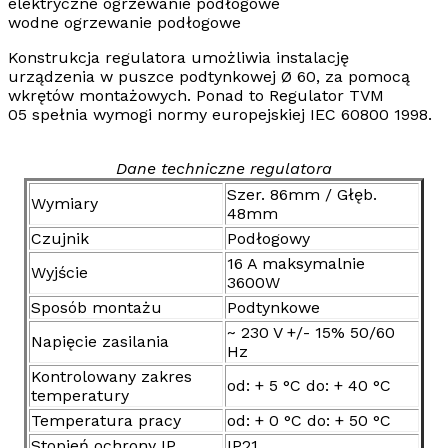
elektryczne ogrzewanie podłogowe
wodne ogrzewanie podłogowe
Konstrukcja regulatora umożliwia instalację
urządzenia w puszce podtynkowej Ø 60, za pomocą
wkrętów montażowych. Ponad to
Regulator TVM
05
spełnia wymogi normy europejskiej
IEC 60800 1998
.
Dane techniczne regulatora
Szer. 86mm / Głęb.
Wymiary
48mm
Czujnik
Podłogowy
16 A maksymalnie
Wyjście
3600W
Sposób montażu
Podtynkowe
~ 230 V +/- 15% 50/60
Napięcie zasilania
Hz
Kontrolowany zakres
od: + 5 °C do: + 40 °C
temperatury
Temperatura pracy
od: + 0 °C do: + 50 °C
Stopień ochrony IP
IP21