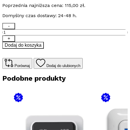
cena
cena
Poprzednia najniższa cena:
115,00
zł
.
wynosiła:
wynosi:
121,00 zł.
115,00 zł.
Domyślny czas dostawy: 24-48 h.
ilość
-
Regulator
temperatury
+
TVM05
Dodaj do koszyka
Porównaj
Dodaj do ulubionych
Podobne produkty