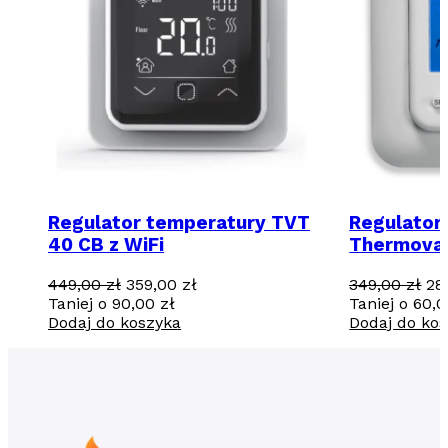
Regulator temperatury TVT
Regulator
40 CB z WiFi
Thermova
Pierwotna
Aktualna
Pi
449,00
zł
359,00
zł
349,00
zł
28
cena
cena
ce
Taniej o
90,00
zł
Taniej o
60,
wynosiła:
wynosi:
wy
Dodaj do koszyka
Dodaj do ko
449,00 zł.
359,00 zł.
34