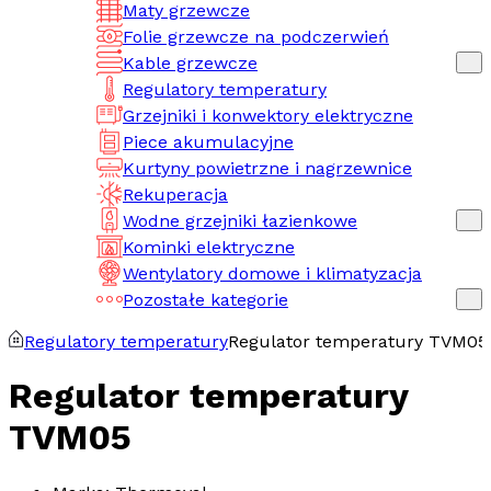
Maty grzewcze
Folie grzewcze na podczerwień
Kable grzewcze
Regulatory temperatury
Grzejniki i konwektory elektryczne
Piece akumulacyjne
Kurtyny powietrzne i nagrzewnice
Rekuperacja
Wodne grzejniki łazienkowe
Kominki elektryczne
Wentylatory domowe i klimatyzacja
Pozostałe kategorie
Regulatory temperatury
Regulator temperatury TVM05
Regulator temperatury
TVM05