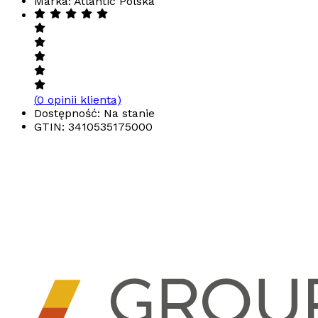
Marka: Atlantic Polska
(
0
opinii klienta)
Dostępność: Na stanie
GTIN:
3410535175000