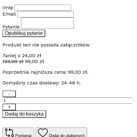
Imię
Email
Pytanie
Opublikuj pytanie
Produkt ten nie posiada załączników
Taniej o
24,00
zł
Pierwotna
Aktualna
123,00
zł
99,00
zł
cena
cena
Poprzednia najniższa cena:
99,00
zł
.
wynosiła:
wynosi:
123,00 zł.
99,00 zł.
Domyślny czas dostawy: 24-48 h.
ilość
-
Stelaż
do
+
grzejnika
Dodaj do koszyka
ATLANTIC
F119
Porównaj
Dodaj do ulubionych