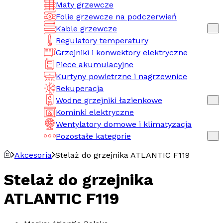
Maty grzewcze
Folie grzewcze na podczerwień
Kable grzewcze
Regulatory temperatury
Grzejniki i konwektory elektryczne
Piece akumulacyjne
Kurtyny powietrzne i nagrzewnice
Rekuperacja
Wodne grzejniki łazienkowe
Kominki elektryczne
Wentylatory domowe i klimatyzacja
Pozostałe kategorie
Akcesoria
Stelaż do grzejnika ATLANTIC F119
Stelaż do grzejnika
ATLANTIC F119