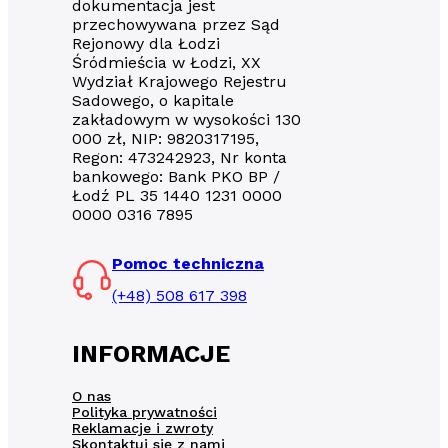
dokumentacja jest
przechowywana przez Sąd
Rejonowy dla Łodzi
Śródmieścia w Łodzi, XX
Wydział Krajowego Rejestru
Sadowego, o kapitale
zakładowym w wysokości 130
000 zł, NIP: 9820317195,
Regon: 473242923, Nr konta
bankowego: Bank PKO BP /
Łodź PL 35 1440 1231 0000
0000 0316 7895
Pomoc techniczna
(+48) 508 617 398
INFORMACJE
O nas
Polityka prywatności
Reklamacje i zwroty
Skontaktuj się z nami