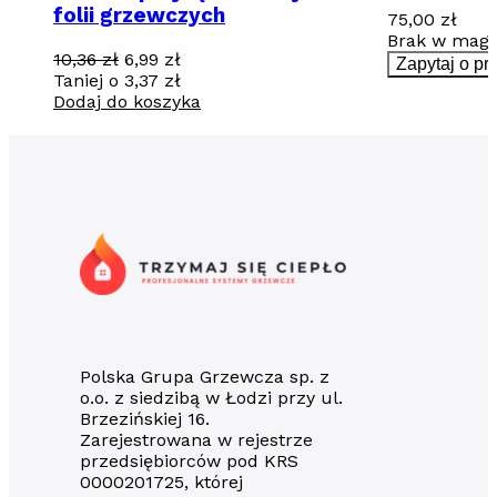
przewodów
folii grzewczych
75,00
zł
Brak w maga
Pierwotna
Aktualna
10,36
zł
6,99
zł
Zapytaj o pr
cena
cena
Taniej o
3,37
zł
wynosiła:
wynosi:
Dodaj do koszyka
10,36 zł.
6,99 zł.
Polska Grupa Grzewcza sp. z
o.o. z siedzibą w Łodzi przy ul.
Brzezińskiej 16.
Zarejestrowana w rejestrze
przedsiębiorców pod KRS
0000201725, której