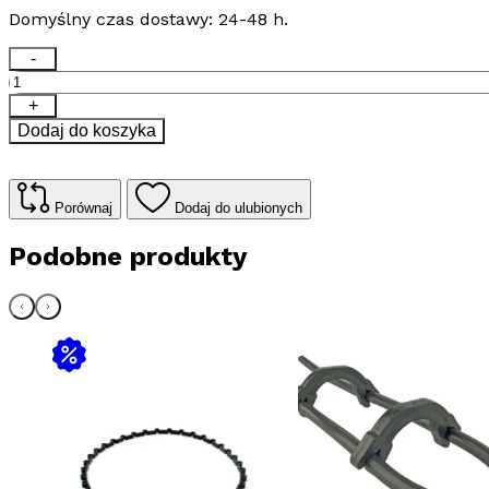
Domyślny czas dostawy: 24-48 h.
ilość
-
Uniwersalny
zestaw
+
naprawczy
Dodaj do koszyka
-
do
naprawy
uszkodzonych
Porównaj
Dodaj do ulubionych
fragmentów
mat
Podobne produkty
i
przewodów
grzejnych