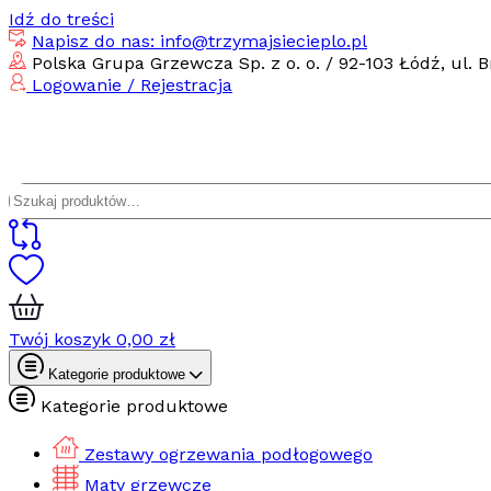
Idź do treści
Napisz do nas: info@trzymajsiecieplo.pl
Polska Grupa Grzewcza Sp. z o. o. / 92-103 Łódź, ul. B
Logowanie / Rejestracja
Szukaj:
Twój koszyk
0,00
zł
Kategorie produktowe
Kategorie produktowe
Zestawy ogrzewania podłogowego
Maty grzewcze