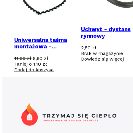
Uchwyt - dystans
rynnowy
Uniwersalna taśma
montażowa -
2,50
zł
odporna na UV
Brak w magazynie
Pierwotna
Aktualna
11,00
zł
9,90
zł
Dowiedz się więcej
cena
cena
Taniej o
1,10
zł
wynosiła:
wynosi:
Dodaj do koszyka
11,00 zł.
9,90 zł.