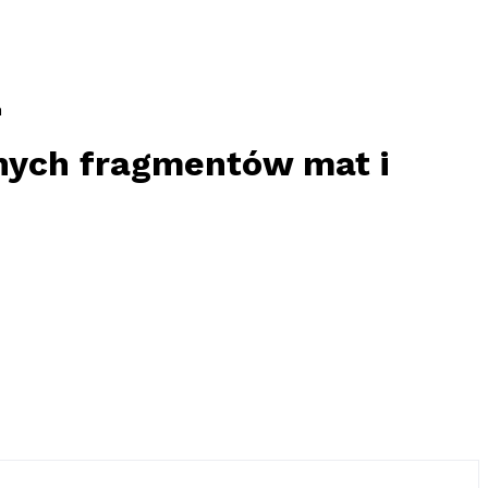
h
nych fragmentów mat i