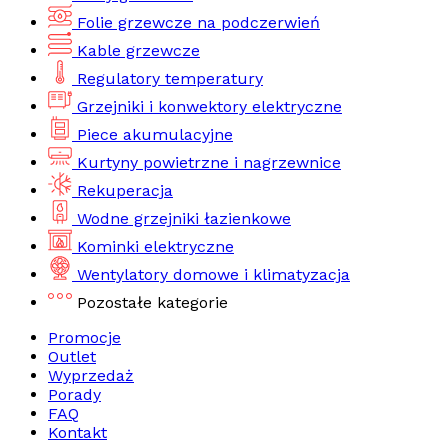
Folie grzewcze na podczerwień
Kable grzewcze
Regulatory temperatury
Grzejniki i konwektory elektryczne
Piece akumulacyjne
Kurtyny powietrzne i nagrzewnice
Rekuperacja
Wodne grzejniki łazienkowe
Kominki elektryczne
Wentylatory domowe i klimatyzacja
Pozostałe kategorie
Promocje
Outlet
Wyprzedaż
Porady
FAQ
Kontakt