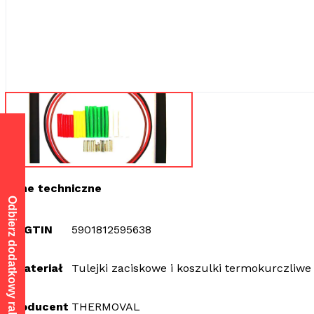
Dane techniczne
GTIN
5901812595638
Materiał
Tulejki zaciskowe i koszulki termokurczliwe
Producent
THERMOVAL