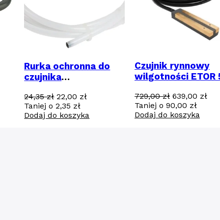
Czujnik rynnowy
Rurka ochronna do
wilgotności ETOR 
czujnika
podłogowego
Pierwotna
Akt
729,00
zł
639,00
zł
Pierwotna
Aktualna
24,35
zł
22,00
zł
cena
ce
Taniej o
90,00
zł
cena
cena
Taniej o
2,35
zł
wynosiła:
wyn
Dodaj do koszyka
wynosiła:
wynosi:
Dodaj do koszyka
729,00 zł.
639
24,35 zł.
22,00 zł.