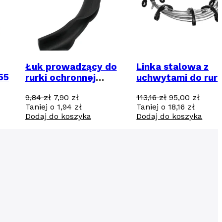
Łuk prowadzący do
Linka stalowa z
55
rurki ochronnej
uchwytami do rur
czujnika
spustowych - 5 m
ualna
Pierwotna
Aktualna
Pierwotna
Aktua
9,84
zł
7,90
zł
113,16
zł
95,00
zł
podłogowego
na
cena
cena
cena
cena
Taniej o
1,94
zł
Taniej o
18,16
zł
osi:
wynosiła:
wynosi:
wynosiła:
wynos
Dodaj do koszyka
Dodaj do koszyka
,00 zł.
9,84 zł.
7,90 zł.
113,16 zł.
95,00 