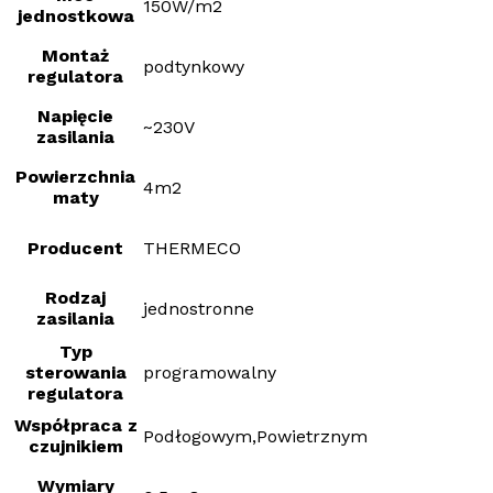
150W/m2
jednostkowa
Montaż
podtynkowy
regulatora
Napięcie
~230V
zasilania
Powierzchnia
4m2
maty
Producent
THERMECO
Rodzaj
jednostronne
zasilania
Typ
sterowania
programowalny
regulatora
Współpraca z
Podłogowym,Powietrznym
czujnikiem
Wymiary