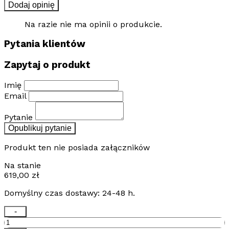
Dodaj opinię
Na razie nie ma opinii o produkcie.
Pytania klientów
Zapytaj o produkt
Imię
Email
Pytanie
Opublikuj pytanie
Produkt ten nie posiada załączników
Na stanie
619,00
zł
Domyślny czas dostawy: 24-48 h.
ilość
-
Zestaw