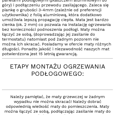
panelami podłogowymi (płaszczem aluminiowym do
góry) i podłączeniu przewodu zasilającego. Zaleca się
piankę o grubości 3-4mm (zależnie od preferencji
użytkownika) z folią aluminiową, która dodatkowo
umożliwia lepszą propagację ciepła. Mata jest bardzo
cienka (ok. 2 mm) co pozwala na instalację ogrzewania
bez konieczności podnoszenia podłogi. Maty można
łączyć ze sobą,
(doprowadzając jej zasilanie do
termostatu) natomiast pod żadnym pozorem
nie
można ich skracać
. Posiadamy w ofercie maty różnych
długości. Ponadto jakość i niezawodność naszych mat
potwierdzona jest
15 letnią gwarancją
.
ETAPY MONTAŻU OGRZEWANIA
PODŁOGOWEGO:
Należy pamiętać, że maty grzewczej w żadnym
wypadku nie można skracać! Należy dobrać
odpowiednią wielkość maty do pomieszczenia. Maty
można łączyć ze sobą, podłączając zasilanie maty do