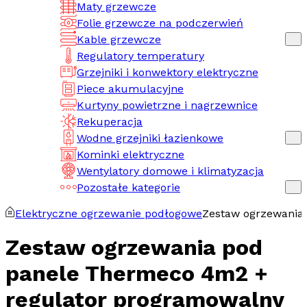
Maty grzewcze
Folie grzewcze na podczerwień
Kable grzewcze
Regulatory temperatury
Grzejniki i konwektory elektryczne
Piece akumulacyjne
Kurtyny powietrzne i nagrzewnice
Rekuperacja
Wodne grzejniki łazienkowe
Kominki elektryczne
Wentylatory domowe i klimatyzacja
Pozostałe kategorie
Elektryczne ogrzewanie podłogowe
Zestaw ogrzewania
Zestaw ogrzewania pod
panele Thermeco 4m2 +
regulator programowalny