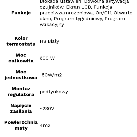
Blokada ustawień, Dowolna aktywacja
czujników, Ekran LCD, Funkcja
Funkcje
przeciwzamrożeniowa, On/Off, Otwarte
okno, Program tygodniowy, Program
wakacyjny
Kolor
H8 Biały
termostatu
Moc
600 W
całkowita
Moc
150W/m2
jednostkowa
Montaż
podtynkowy
regulatora
Napięcie
~230V
zasilania
Powierzchnia
4m2
maty