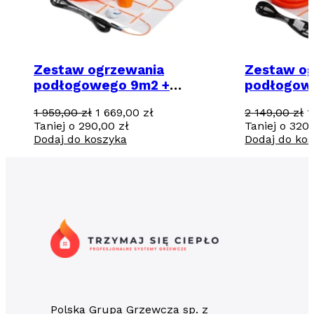
Zestaw ogrzewania
Zestaw og
podłogowego 9m2 +
podłogow
regulator programowalny
regulator
Pierwotna
Aktualna
P
1 959,00
zł
1 669,00
zł
2 149,00
zł
1
TVT31 z WiFi
TVT31 z W
cena
cena
c
Taniej o
290,00
zł
Taniej o
320
wynosiła:
wynosi:
w
Dodaj do koszyka
Dodaj do ko
1
1
2
959,00 zł.
669,00 zł.
1
Polska Grupa Grzewcza sp. z