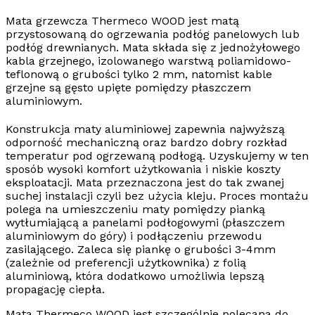
Mata grzewcza
Thermeco WOOD
jest matą
przystosowaną do ogrzewania
podłóg panelowych lub
podłóg drewnianych.
Mata składa się z jednożyłowego
kabla grzejnego, izolowanego warstwą poliamidowo-
teflonową o grubości tylko 2 mm, natomist kable
grzejne są gęsto upięte pomiędzy płaszczem
aluminiowym.
Konstrukcja maty aluminiowej zapewnia najwyższą
odporność mechaniczną oraz bardzo dobry rozkład
temperatur pod ogrzewaną podłogą. Uzyskujemy w ten
sposób wysoki komfort użytkowania i niskie koszty
eksploatacji. Mata przeznaczona jest do tak zwanej
suchej instalacji czyli bez użycia kleju. Proces montażu
polega na umieszczeniu maty pomiędzy pianką
wytłumiającą a panelami podłogowymi (płaszczem
aluminiowym do góry) i podłączeniu przewodu
zasilającego. Zaleca się piankę o grubości 3-4mm
(zależnie od preferencji użytkownika) z folią
aluminiową, która dodatkowo umożliwia lepszą
propagację ciepła.
Mata Thermeco WOOD jest szczególnie polecana do