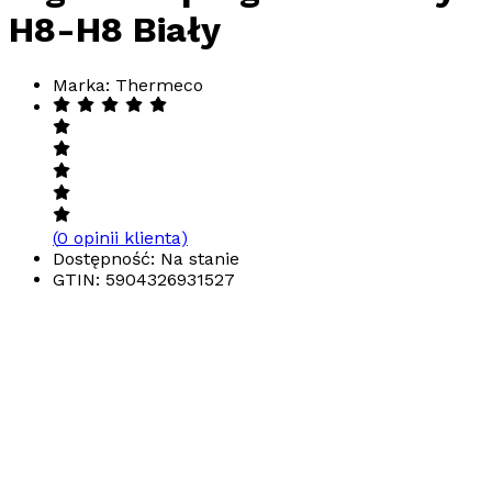
H8-H8 Biały
Marka: Thermeco
(
0
opinii klienta)
Dostępność: Na stanie
GTIN:
5904326931527