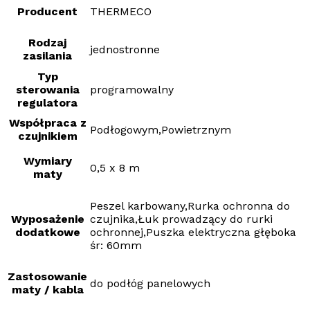
Producent
THERMECO
Rodzaj
jednostronne
zasilania
Typ
sterowania
programowalny
regulatora
Współpraca z
Podłogowym,Powietrznym
czujnikiem
Wymiary
0,5 x 8 m
maty
Peszel karbowany,Rurka ochronna do
Wyposażenie
czujnika,Łuk prowadzący do rurki
dodatkowe
ochronnej,Puszka elektryczna głęboka
śr: 60mm
Zastosowanie
do podłóg panelowych
maty / kabla