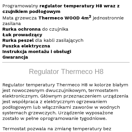
Programowalny
regulator temperatury H8
wraz z
czujnikiem podłogowym
2
Mata grzewcza
Thermeco WOOD 4m
jednostronnie
zasilana
Rurka ochronna
do czujnika
Łuk prowadzący
Rurka peszel
dla kabli zasilających
Puszka elektryczna
Instrukcja montażu i obsługi
Gwarancja
Regulator Thermeco H8
Regulator temperatury Thermeco H8 w kolorze białym
jest nowoczesnym dwuczujnikowym, termostatem
elektronicznym. Głównym przeznaczeniem urządzenia
jest współpraca z elektrycznym
ogrzewaniem
podłogowym
lub włącznikami zaworów w wodnych
systemach grzewczych. Urządzenie wyposażone
zostało w pełne oprogramowanie tygodniowe.
Termostat pozwala na zmianę temperatury bez