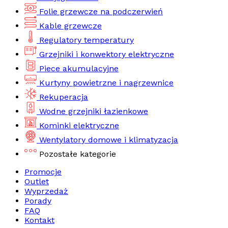
Folie grzewcze na podczerwień
Kable grzewcze
Regulatory temperatury
Grzejniki i konwektory elektryczne
Piece akumulacyjne
Kurtyny powietrzne i nagrzewnice
Rekuperacja
Wodne grzejniki łazienkowe
Kominki elektryczne
Wentylatory domowe i klimatyzacja
Pozostałe kategorie
Promocje
Outlet
Wyprzedaż
Porady
FAQ
Kontakt