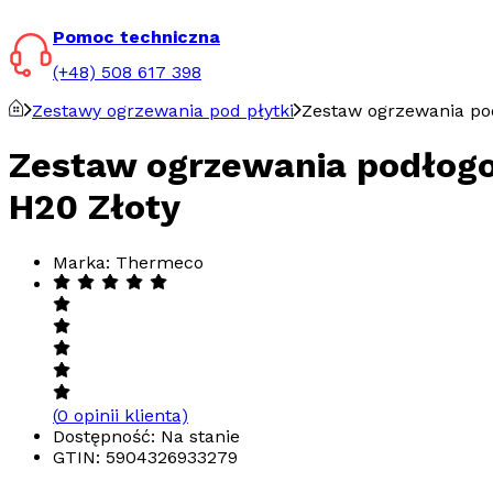
Pomoc techniczna
(+48) 508 617 398
Zestawy ogrzewania pod płytki
Zestaw ogrzewania po
Zestaw ogrzewania podłog
H20 Złoty
Marka: Thermeco
(
0
opinii klienta)
Dostępność: Na stanie
GTIN:
5904326933279