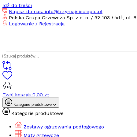
Idź do treści
Napisz do nas: info@trzymajsiecieplo.pl
Polska Grupa Grzewcza Sp. z o. o. / 92-103 Łódź, ul. B
Logowanie / Rejestracja
Szukaj:
Twój koszyk
0,00
zł
Kategorie produktowe
Kategorie produktowe
Zestawy ogrzewania podłogowego
Maty grzewcze