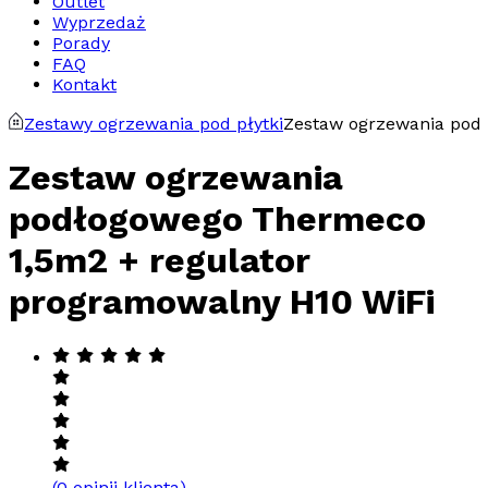
Outlet
Wyprzedaż
Porady
FAQ
Kontakt
Zestawy ogrzewania pod płytki
Zestaw ogrzewania pod
Zestaw ogrzewania
podłogowego Thermeco
1,5m2 + regulator
programowalny H10 WiFi
(
0
opinii klienta)