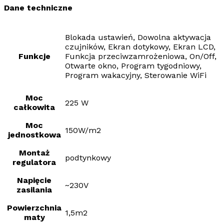
Dane techniczne
Blokada ustawień, Dowolna aktywacja
czujników, Ekran dotykowy, Ekran LCD,
Funkcje
Funkcja przeciwzamrożeniowa, On/Off,
Otwarte okno, Program tygodniowy,
Program wakacyjny, Sterowanie WiFi
Moc
225 W
całkowita
Moc
150W/m2
jednostkowa
Montaż
podtynkowy
regulatora
Napięcie
~230V
zasilania
Powierzchnia
1,5m2
maty