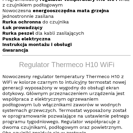
z czujnikiem podłogowym
Nowoczesna
energooszczędna mata grzejna
jednostronnie zasilana
Rurka ochronna
do czujnika
Łuk prowadzący
Rurka peszel
dla kabli zasilających
Puszka elektryczna
Instrukcja montażu i obsługi
Gwarancja
Regulator Thermeco H10 WiFi
Nowoczesny
regulator temperatury Thermeco H10 z
WiFi
w kolorze czarnym to intuicyjny termostat nowej
generacji wyposażony w wygodny do obsługi ekran
dotykowy. Głównym przeznaczeniem urządzenia jest
współpraca z elektrycznym
ogrzewaniem
podłogowym
lub włącznikami zaworów w wodnych
systemach grzewczych. Termostat wyposażony został
w oprogramowanie pozwalające na ustawienie pełnego
programu tygodniowego. Regulator współpracuje z
dwoma czujnikami,
podłogowym
oraz
powietrznym
.
Oba czujniki znajdują się w zestawie.