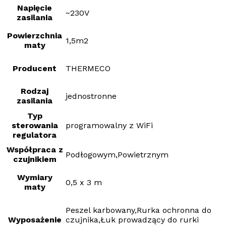
Napięcie
~230V
zasilania
Powierzchnia
1,5m2
maty
Producent
THERMECO
Rodzaj
jednostronne
zasilania
Typ
sterowania
programowalny z WiFi
regulatora
Współpraca z
Podłogowym,Powietrznym
czujnikiem
Wymiary
0,5 x 3 m
maty
Peszel karbowany,Rurka ochronna do
Wyposażenie
czujnika,Łuk prowadzący do rurki