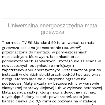
Uniwersalna energooszczędna mata
grzewcza
Thermeco TV
ES Standard 50
to
uniwersalna mata
2
grzewcza
zasilana jednostronnie (150W/m
)
przeznaczona do montażu w pomieszczeniach
mieszkalnych, biurowych, łazienkach oraz
pomieszczeniach sanitarnych. Szczególnie zalecana w
nowoczesnych budynkach o mniejszym
zapotrzebowaniu eneretycznym. Przeznaczona jest do
instalacji w cienkich strukturach podłóg tworząc wraz
z regulatorem idealne
elektryczne ogrzewanie
podłogowe
. Matę układamy bezpośrednio w warstwie
elastycznej zaprawy klejowej lub w wylewce betonowej.
Mata posiada siatkę, którą można dowolnie nacinać,
uzyskując żądany kształt powierzchni. Mata jest
bardzo cienka (ok. 3,5 mm) co pozwala na instalację