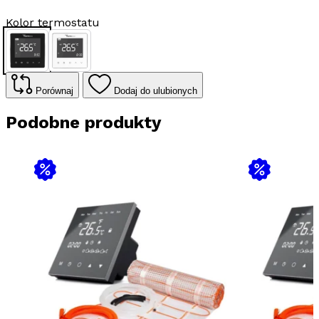
1,5m2
+
Kolor termostatu
regulator
programowalny
H10
H10
H10
Czarny
Biały
WiFi
Porównaj
Dodaj do ulubionych
Podobne produkty