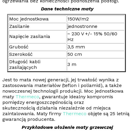
ogrzewania bez konieczności podnoszenia podłogi.
Dane techniczne maty
Moc jednostkowa
150W/m2
Zasilanie
jednostronne
~ 230 V +/- 15% 50/60
Napięcie zasilania
Hz
Grubość
3,5 mm
Szerokość
50 cm
Długość kabli
3 m
zasilających
Jest to mata nowej generacji, jej trwałość wynika z
zastosowania materiałów (teflon i poliamid), a także
nowoczesnej technologii produkcji. Moc jednostkowa
maty
Thermeco
, gwarantuje idealny kompromis
pomiędzy
energoszczędnością
oraz
skutecznością
działania niezależnie od miejsca
zaintalowania.
Maty firmy
Thermeco
objęte są 25 letnią
gwarancją producenta.
Przykładowe ułożenie maty grzewczej