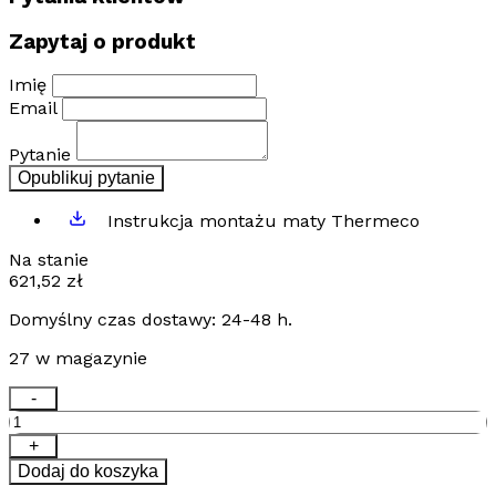
Zapytaj o produkt
Imię
Email
Pytanie
Opublikuj pytanie
Instrukcja montażu maty Thermeco
Na stanie
621,52
zł
Domyślny czas dostawy: 24-48 h.
27 w magazynie
ilość
-
Zestaw
ogrzewania
+
podłogowego
Dodaj do koszyka
Thermeco