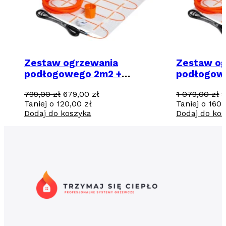
Zestaw ogrzewania
Zestaw og
podłogowego 2m2 +
podłogow
regulator programowalny
regulator
Pierwotna
Aktualna
P
799,00
zł
679,00
zł
1 079,00
zł
TVT30 CS
TVT30 CS
cena
cena
c
Taniej o
120,00
zł
Taniej o
160
wynosiła:
wynosi:
w
Dodaj do koszyka
Dodaj do ko
799,00 zł.
679,00 zł.
1
0