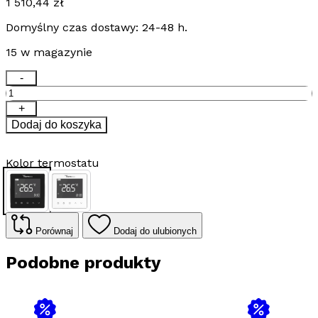
1 510,44
zł
Domyślny czas dostawy: 24-48 h.
15 w magazynie
ilość
-
Zestaw
ogrzewania
+
podłogowego
Dodaj do koszyka
Thermeco
12m2
+
Kolor termostatu
regulator
programowalny
H10
H10
H10
Czarny
Biały
WiFi
Porównaj
Dodaj do ulubionych
Podobne produkty