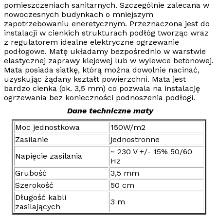
pomieszczeniach sanitarnych. Szczególnie zalecana w
nowoczesnych budynkach o mniejszym
zapotrzebowaniu eneretycznym. Przeznaczona jest do
instalacji w cienkich strukturach podłóg tworząc wraz
z regulatorem idealne
elektryczne ogrzewanie
podłogowe
. Matę układamy bezpośrednio w warstwie
elastycznej zaprawy klejowej lub w wylewce betonowej.
Mata posiada siatkę, którą można dowolnie nacinać,
uzyskując żądany kształt powierzchni. Mata jest
bardzo cienka (ok. 3,5 mm) co pozwala na instalację
ogrzewania bez konieczności podnoszenia podłogi.
Dane techniczne maty
Moc jednostkowa
150W/m2
Zasilanie
jednostronne
~ 230 V +/- 15% 50/60
Napięcie zasilania
Hz
Grubość
3,5 mm
Szerokość
50 cm
Długość kabli
3 m
zasilających