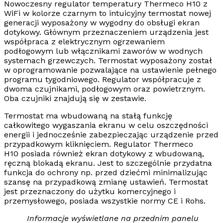
Nowoczesny
regulator temperatury Thermeco H10 z
WiFi
w kolorze czarnym to intuicyjny termostat nowej
generacji wyposażony w wygodny do obsługi ekran
dotykowy. Głównym przeznaczeniem urządzenia jest
współpraca z elektrycznym
ogrzewaniem
podłogowym
lub włącznikami zaworów w wodnych
systemach grzewczych. Termostat wyposażony został
w oprogramowanie pozwalające na ustawienie pełnego
programu tygodniowego. Regulator współpracuje z
dwoma czujnikami,
podłogowym
oraz
powietrznym
.
Oba czujniki znajdują się w zestawie.
Termostat ma wbudowaną na stałą funkcję
całkowitego wygaszania ekranu w celu
oszczędności
energii
i jednocześnie zabezpieczając urządzenie przed
przypadkowym kliknięciem.
Regulator Thermeco
H10
posiada również ekran dotykowy z wbudowaną,
ręczną blokadą ekranu. Jest to szczególnie przydatna
funkcja do ochrony np. przed dziećmi minimalizując
szansę na przypadkową zmianę ustawień. Termostat
jest przeznaczony do użytku komercyjnego i
przemysłowego, posiada wszystkie normy CE i Rohs.
Informacje wyświetlane na przednim panelu