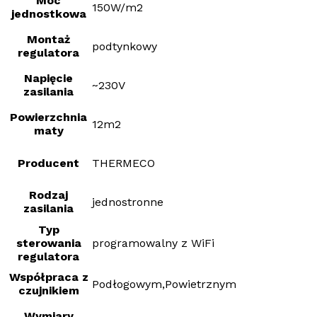
Moc
150W/m2
jednostkowa
Montaż
podtynkowy
regulatora
Napięcie
~230V
zasilania
Powierzchnia
12m2
maty
Producent
THERMECO
Rodzaj
jednostronne
zasilania
Typ
sterowania
programowalny z WiFi
regulatora
Współpraca z
Podłogowym,Powietrznym
czujnikiem
Wymiary