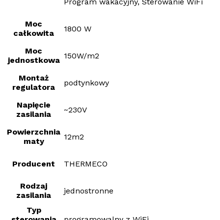
Program wakacyjny, Sterowanie WiFi
Moc
1800 W
całkowita
Moc
150W/m2
jednostkowa
Montaż
podtynkowy
regulatora
Napięcie
~230V
zasilania
Powierzchnia
12m2
maty
Producent
THERMECO
Rodzaj
jednostronne
zasilania
Typ
sterowania
programowalny z WiFi