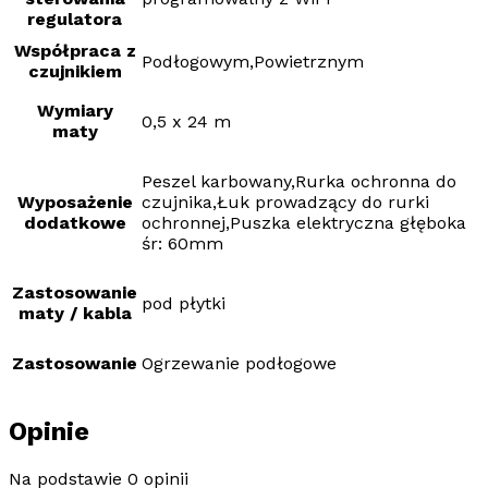
regulatora
Współpraca z
Podłogowym,Powietrznym
czujnikiem
Wymiary
0,5 x 24 m
maty
Peszel karbowany,Rurka ochronna do
Wyposażenie
czujnika,Łuk prowadzący do rurki
dodatkowe
ochronnej,Puszka elektryczna głęboka
śr: 60mm
Zastosowanie
pod płytki
maty / kabla
Zastosowanie
Ogrzewanie podłogowe
Opinie
Na podstawie 0 opinii