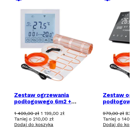
Zestaw ogrzewania
Zestaw og
podłogowego 6m2 +
podłogow
regulator programowalny
regulator
Pierwotna
Aktualna
Pi
1 409,00
zł
1 199,00
zł
979,00
zł
83
TVT31 z WiFi
TVT30 CS
cena
cena
ce
Taniej o
210,00
zł
Taniej o
140
wynosiła:
wynosi:
wy
Dodaj do koszyka
Dodaj do ko
1
1
97