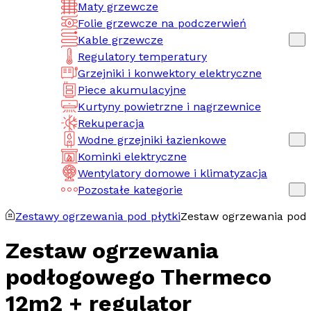
Maty grzewcze
Folie grzewcze na podczerwień
Kable grzewcze
Regulatory temperatury
Grzejniki i konwektory elektryczne
Piece akumulacyjne
Kurtyny powietrzne i nagrzewnice
Rekuperacja
Wodne grzejniki łazienkowe
Kominki elektryczne
Wentylatory domowe i klimatyzacja
Pozostałe kategorie
Zestawy ogrzewania pod płytki
Zestaw ogrzewania pod
Zestaw ogrzewania
podłogowego Thermeco
12m2 + regulator