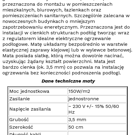
przeznaczona do montażu w pomieszczeniach
mieszkalnych, biurowych, łazienkach oraz
pomieszczeniach sanitarnych. Szczególnie zalecana w
nowoczesnych budynkach o mniejszym
zapotrzebowaniu eneretycznym. Przeznaczona jest do
instalacji w cienkich strukturach podłóg tworząc wraz
z regulatorem idealne
elektryczne ogrzewanie
podłogowe
. Matę układamy bezpośrednio w warstwie
elastycznej zaprawy klejowej lub w wylewce betonowej.
Mata posiada siatkę, którą można dowolnie nacinać,
uzyskując żądany kształt powierzchni. Mata jest
bardzo cienka (ok. 3,5 mm) co pozwala na instalację
ogrzewania bez konieczności podnoszenia podłogi.
Dane techniczne maty
Moc jednostkowa
150W/m2
Zasilanie
jednostronne
~ 230 V +/- 15% 50/60
Napięcie zasilania
Hz
Grubość
3,5 mm
Szerokość
50 cm
Długość kabli