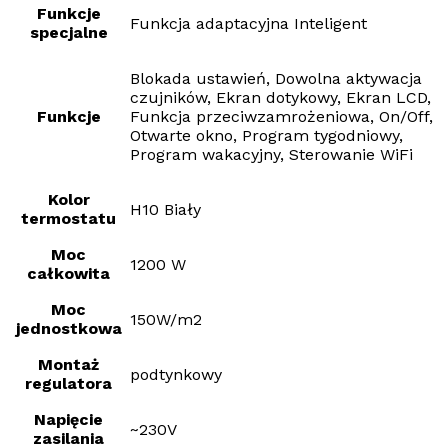
Funkcje
Funkcja adaptacyjna Inteligent
specjalne
Blokada ustawień, Dowolna aktywacja
czujników, Ekran dotykowy, Ekran LCD,
Funkcje
Funkcja przeciwzamrożeniowa, On/Off,
Otwarte okno, Program tygodniowy,
Program wakacyjny, Sterowanie WiFi
Kolor
H10 Biały
termostatu
Moc
1200 W
całkowita
Moc
150W/m2
jednostkowa
Montaż
podtynkowy
regulatora
Napięcie
~230V
zasilania