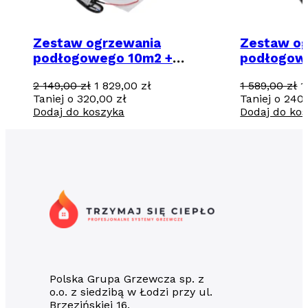
Zestaw ogrzewania
Zestaw og
podłogowego 10m2 +
podłogow
regulator programowalny
regulator
Pierwotna
Aktualna
P
2 149,00
zł
1 829,00
zł
1 589,00
zł
1
TVT31 z WiFi
TVT30 CS
cena
cena
c
Taniej o
320,00
zł
Taniej o
240
wynosiła:
wynosi:
w
Dodaj do koszyka
Dodaj do ko
2
1
1
149,00 zł.
829,00 zł.
5
Polska Grupa Grzewcza sp. z
o.o. z siedzibą w Łodzi przy ul.
Brzezińskiej 16.