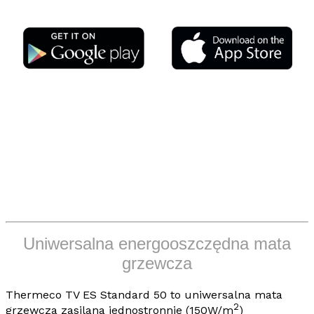
Uniwersalna energooszczędna mata
grzewcza
Thermeco TV
ES Standard 50
to
uniwersalna mata
2
grzewcza
zasilana jednostronnie (150W/m
)