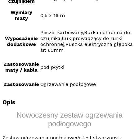
czujnikiem
Wymiary
0,5 x 16 m
maty
Peszel karbowany,Rurka ochronna do
Wyposażenie
czujnika,Łuk prowadzący do rurki
dodatkowe
ochronnej,Puszka elektryczna głęboka
śr: 60mm
Zastosowanie
pod płytki
maty / kabla
Zastosowanie
Ogrzewanie podłogowe
Opis
Nowoczesny zestaw ogrzewania
podłogowego
Zestaw ogrzewania podłogowego
jest stworzony z