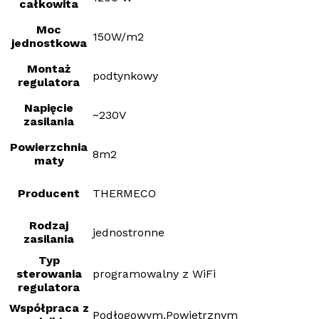
całkowita
Moc
150W/m2
jednostkowa
Montaż
podtynkowy
regulatora
Napięcie
~230V
zasilania
Powierzchnia
8m2
maty
Producent
THERMECO
Rodzaj
jednostronne
zasilania
Typ
sterowania
programowalny z WiFi
regulatora
Współpraca z
Podłogowym,Powietrznym