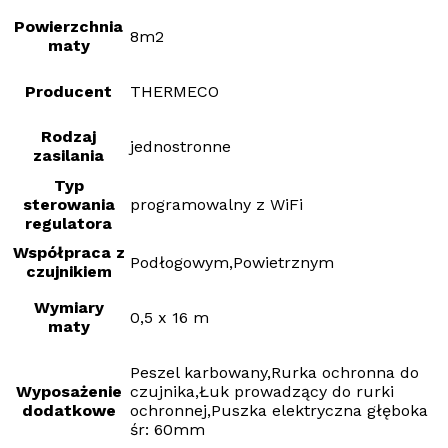
Powierzchnia
8m2
maty
Producent
THERMECO
Rodzaj
jednostronne
zasilania
Typ
sterowania
programowalny z WiFi
regulatora
Współpraca z
Podłogowym,Powietrznym
czujnikiem
Wymiary
0,5 x 16 m
maty
Peszel karbowany,Rurka ochronna do
Wyposażenie
czujnika,Łuk prowadzący do rurki
dodatkowe
ochronnej,Puszka elektryczna głęboka
śr: 60mm