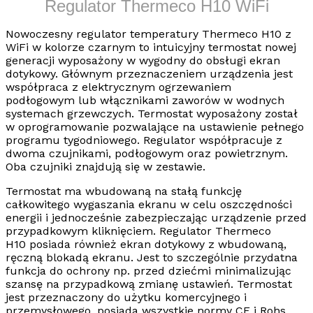
Regulator Thermeco H10 WiFi
Nowoczesny
regulator temperatury Thermeco H10 z
WiFi
w kolorze czarnym to intuicyjny termostat nowej
generacji wyposażony w wygodny do obsługi ekran
dotykowy. Głównym przeznaczeniem urządzenia jest
współpraca z elektrycznym
ogrzewaniem
podłogowym
lub włącznikami zaworów w wodnych
systemach grzewczych. Termostat wyposażony został
w oprogramowanie pozwalające na ustawienie pełnego
programu tygodniowego. Regulator współpracuje z
dwoma czujnikami,
podłogowym
oraz
powietrznym
.
Oba czujniki znajdują się w zestawie.
Termostat ma wbudowaną na stałą funkcję
całkowitego wygaszania ekranu w celu
oszczędności
energii
i jednocześnie zabezpieczając urządzenie przed
przypadkowym kliknięciem.
Regulator Thermeco
H10
posiada również ekran dotykowy z wbudowaną,
ręczną blokadą ekranu. Jest to szczególnie przydatna
funkcja do ochrony np. przed dziećmi minimalizując
szansę na przypadkową zmianę ustawień. Termostat
jest przeznaczony do użytku komercyjnego i
przemysłowego, posiada wszystkie normy CE i Rohs.