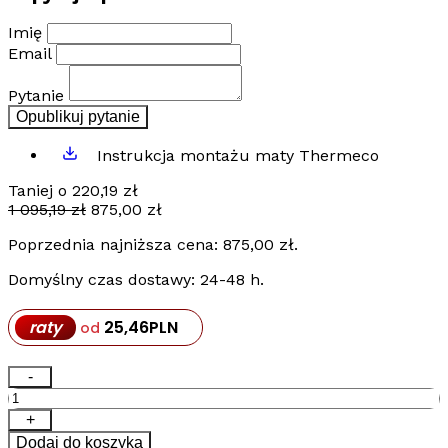
Imię
Email
Pytanie
Opublikuj pytanie
Instrukcja montażu maty Thermeco
Taniej o
220,19
zł
Pierwotna
Aktualna
1 095,19
zł
875,00
zł
cena
cena
Poprzednia najniższa cena:
875,00
zł
.
wynosiła:
wynosi:
1
875,00 zł.
Domyślny czas dostawy: 24-48 h.
095,19 zł.
raty
25,46
PLN
od
ilość
-
Zestaw
ogrzewania
+
podłogowego
Dodaj do koszyka