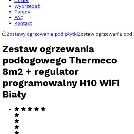
Outlet
Wyprzedaż
Porady
FAQ
Kontakt
Zestawy ogrzewania pod płytki
Zestaw ogrzewania pod
Zestaw ogrzewania
podłogowego Thermeco
8m2 + regulator
programowalny H10 WiFi
Biały