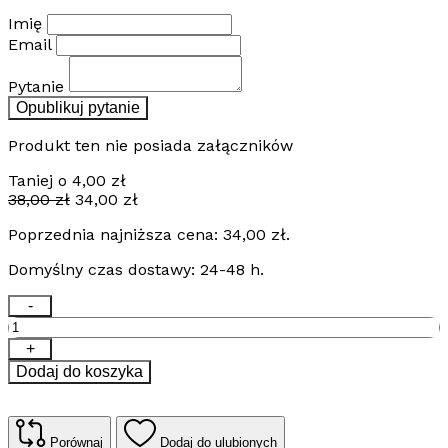
Imię
Email
Pytanie
Opublikuj pytanie
Produkt ten nie posiada załączników
Taniej o
4,00
zł
Pierwotna
Aktualna
38,00
zł
34,00
zł
cena
cena
Poprzednia najniższa cena:
34,00
zł
.
wynosiła:
wynosi:
38,00 zł.
34,00 zł.
Domyślny czas dostawy: 24-48 h.
ilość
-
Kabel
grzejny
+
samoregulujący
Dodaj do koszyka
Thermoval
ELSR
BO
z
Porównaj
Dodaj do ulubionych