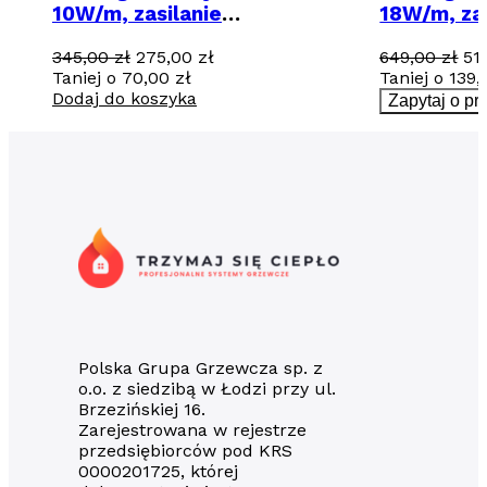
10W/m, zasilanie
18W/m, zas
jednostronne - 41m / 410 W
jednostro
Pierwotna
Aktualna
Pi
345,00
zł
275,00
zł
649,00
zł
51
cena
cena
ce
Taniej o
70,00
zł
Taniej o
139
wynosiła:
wynosi:
wy
Dodaj do koszyka
Zapytaj o pr
345,00 zł.
275,00 zł.
64
Polska Grupa Grzewcza sp. z
o.o. z siedzibą w Łodzi przy ul.
Brzezińskiej 16.
Zarejestrowana w rejestrze
przedsiębiorców pod KRS
0000201725, której