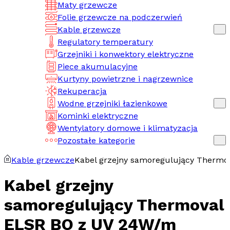
Maty grzewcze
Folie grzewcze na podczerwień
Kable grzewcze
Regulatory temperatury
Grzejniki i konwektory elektryczne
Piece akumulacyjne
Kurtyny powietrzne i nagrzewnice
Rekuperacja
Wodne grzejniki łazienkowe
Kominki elektryczne
Wentylatory domowe i klimatyzacja
Pozostałe kategorie
Kable grzewcze
Kabel grzejny samoregulujący Thermo
Kabel grzejny
samoregulujący Thermoval
ELSR BO z UV 24W/m