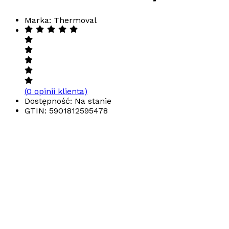
Marka: Thermoval
(
0
opinii klienta)
Dostępność: Na stanie
GTIN:
5901812595478