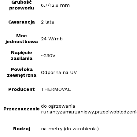
Grubość
6,7/12,8 mm
przewodu
Gwarancja
2 lata
Moc
24 W/mb
jednostkowa
Napięcie
~230V
zasilania
Powłoka
Odporna na UV
zewnętrzna
Producent
THERMOVAL
do ogrzewania
Przeznaczenie
rur,antyzamarzaniowy,przeciwoblodzen
Rodzaj
na metry (do zarobienia)