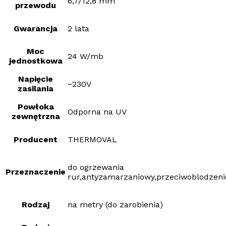
6,7/12,8 mm
przewodu
Gwarancja
2 lata
Moc
24 W/mb
jednostkowa
Napięcie
~230V
zasilania
Powłoka
Odporna na UV
zewnętrzna
Producent
THERMOVAL
do ogrzewania
Przeznaczenie
rur,antyzamarzaniowy,przeciwoblodzen
Rodzaj
na metry (do zarobienia)