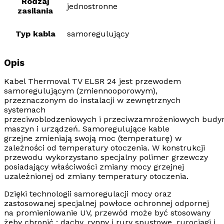
Rodzaj
jednostronne
zasilania
Typ kabla
samoregulujący
Opis
Kabel
Thermoval TV ELSR 24
jest przewodem
samoregulującym
(zmiennooporowym),
przeznaczonym do instalacji w zewnętrznych
systemach
przeciwoblodzeniowych
i
przeciwzamrożeniowych
budy
maszyn i urządzeń.
Samoregulujące kable
grzejne
zmieniają swoją moc (temperaturę) w
zależności od temperatury otoczenia. W konstrukcji
przewodu wykorzystano specjalny polimer grzewczy
posiadający właściwości zmiany mocy grzejnej
uzależnionej od zmiany temperatury otoczenia.
Dzięki technologii samoregulacji mocy oraz
zastosowanej specjalnej powłoce ochronnej odpornej
na
promieniowanie UV,
przewód może być stosowany
żeby chronić : dachy, rynny i rury spustowe, rurociągi i