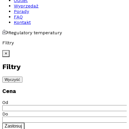
Outlet
Wyprzedaż
Porady
FAQ
Kontakt
Regulatory temperatury
Filtry
×
Filtry
Wyczyść
Cena
Od
Do
Zastosuj