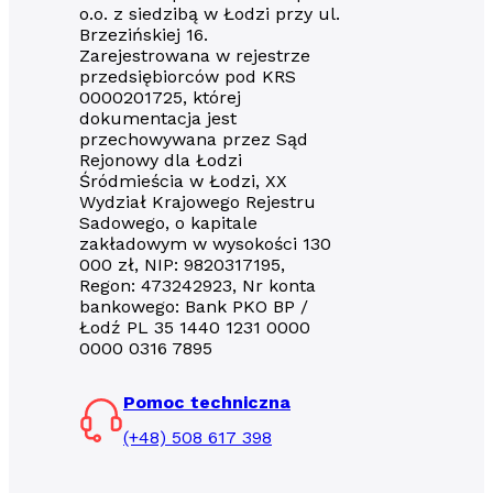
o.o. z siedzibą w Łodzi przy ul.
Brzezińskiej 16.
Zarejestrowana w rejestrze
przedsiębiorców pod KRS
0000201725, której
dokumentacja jest
przechowywana przez Sąd
Rejonowy dla Łodzi
Śródmieścia w Łodzi, XX
Wydział Krajowego Rejestru
Sadowego, o kapitale
zakładowym w wysokości 130
000 zł, NIP: 9820317195,
Regon: 473242923, Nr konta
bankowego: Bank PKO BP /
Łodź PL 35 1440 1231 0000
0000 0316 7895
Pomoc techniczna
(+48) 508 617 398