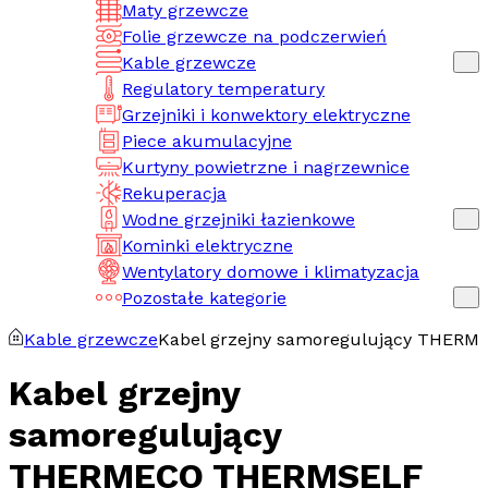
Maty grzewcze
Folie grzewcze na podczerwień
Kable grzewcze
Regulatory temperatury
Grzejniki i konwektory elektryczne
Piece akumulacyjne
Kurtyny powietrzne i nagrzewnice
Rekuperacja
Wodne grzejniki łazienkowe
Kominki elektryczne
Wentylatory domowe i klimatyzacja
Pozostałe kategorie
Kable grzewcze
Kabel grzejny samoregulujący THER
Kabel grzejny
samoregulujący
THERMECO THERMSELF