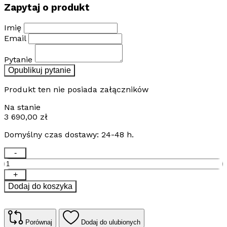
Zapytaj o produkt
Imię
Email
Pytanie
Opublikuj pytanie
Produkt ten nie posiada załączników
Na stanie
3 690,00
zł
Domyślny czas dostawy: 24-48 h.
ilość
-
Kabel
grzejny
+
samoregulujący
Dodaj do koszyka
THERMECO
THERMSELF
25W/m
(Szpula
Porównaj
Dodaj do ulubionych