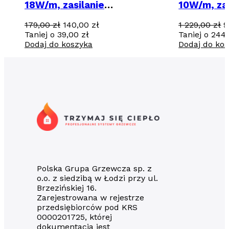
18W/m, zasilanie
10W/m, zas
jednostronne - 15m / 270 W
jednostro
Pierwotna
Aktualna
P
179,00
zł
140,00
zł
1 229,00
zł
9
W
cena
cena
c
Taniej o
39,00
zł
Taniej o
244
wynosiła:
wynosi:
w
Dodaj do koszyka
Dodaj do ko
179,00 zł.
140,00 zł.
1
2
Polska Grupa Grzewcza sp. z
o.o. z siedzibą w Łodzi przy ul.
Brzezińskiej 16.
Zarejestrowana w rejestrze
przedsiębiorców pod KRS
0000201725, której
dokumentacja jest