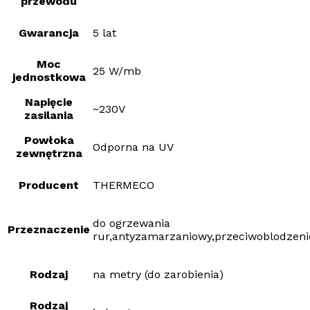
przewodu
Gwarancja
5 lat
Moc
25 W/mb
jednostkowa
Napięcie
~230V
zasilania
Powłoka
Odporna na UV
zewnętrzna
Producent
THERMECO
do ogrzewania
Przeznaczenie
rur,antyzamarzaniowy,przeciwoblodzen
Rodzaj
na metry (do zarobienia)
Rodzaj