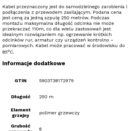
Kabel przeznaczony jest do
samodzielnego zarobienia
i
podłączenia z przewodem zasilającym. Podana cena
jest ceną za jedną szpulę 250 metrów. Podczas
montażu maksymalna długość odcinka nie może
przekraczać 110m, co dla wielu zastosowań jest
idealnym rozwiązaniem np. ogrzewanie krótkich
odcinków rur, armatur czy urządzeń kontrolno –
pomiarowych. Kabel może pracować w środowisku do
o
85
C.
Informacje dodatkowe
GTIN
5903738172979
Długość
250 m
Element
polimer grzewczy
grzejny
Grubość
6