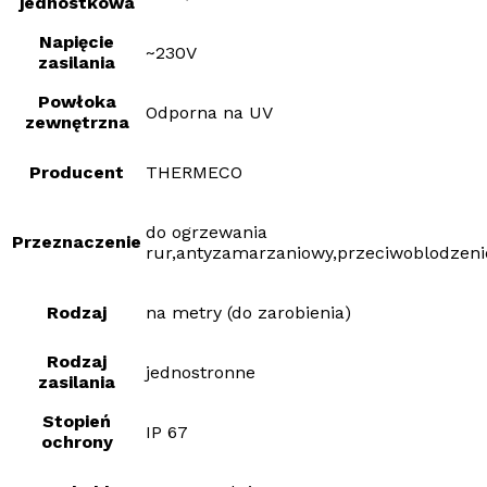
jednostkowa
Napięcie
~230V
zasilania
Powłoka
Odporna na UV
zewnętrzna
Producent
THERMECO
do ogrzewania
Przeznaczenie
rur,antyzamarzaniowy,przeciwoblodzen
Rodzaj
na metry (do zarobienia)
Rodzaj
jednostronne
zasilania
Stopień
IP 67
ochrony