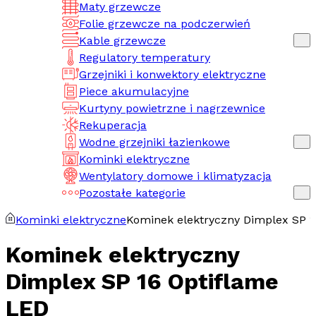
Maty grzewcze
Folie grzewcze na podczerwień
Kable grzewcze
Regulatory temperatury
Grzejniki i konwektory elektryczne
Piece akumulacyjne
Kurtyny powietrzne i nagrzewnice
Rekuperacja
Wodne grzejniki łazienkowe
Kominki elektryczne
Wentylatory domowe i klimatyzacja
Pozostałe kategorie
Kominki elektryczne
Kominek elektryczny Dimplex SP 1
Kominek elektryczny
Dimplex SP 16 Optiflame
LED