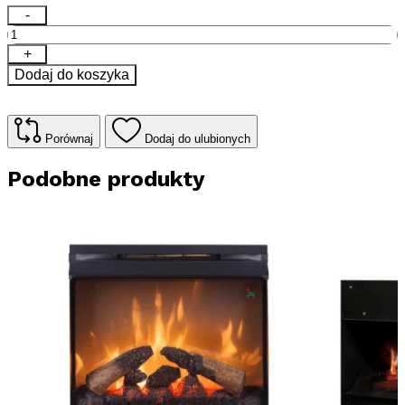
ilość
-
Kominek
elektryczny
+
Dimplex
Dodaj do koszyka
SP
16
Optiflame
LED
Porównaj
Dodaj do ulubionych
Podobne produkty