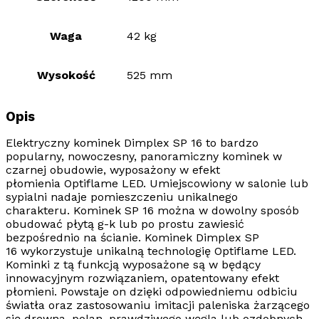
Waga
42 kg
Wysokość
525 mm
Opis
Elektryczny kominek Dimplex SP 16
to bardzo
popularny, nowoczesny, panoramiczny kominek w
czarnej obudowie, wyposażony w
efekt
płomienia
Optiflame LED
.
Umiejscowiony w salonie lub
sypialni nadaje pomieszczeniu unikalnego
charakteru. Kominek SP 16
można w dowolny sposób
obudować płytą g-k lub po prostu zawiesić
bezpośrednio na ścianie.
Kominek Dimplex SP
16
wykorzystuje unikalną technologię
Optiflame LED
.
Kominki z tą funkcją wyposażone są w będący
innowacyjnym rozwiązaniem, opatentowany efekt
płomieni. Powstaje on dzięki odpowiedniemu odbiciu
światła oraz zastosowaniu imitacji paleniska żarzącego
się drewna,
polan
, prawdziwego węgla lub ozdobnych