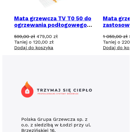
Mata grzewcza TV T0 50 do
Mata grz
ogrzewania podłogowego
zastosowa
3m2 / 510 W
6m2 / 180
Pierwotna
Aktualna
P
599,00
zł
479,00
zł
1 059,00
zł
8
cena
cena
c
Taniej o
120,00
zł
Taniej o
220
wynosiła:
wynosi:
w
Dodaj do koszyka
Dodaj do ko
599,00 zł.
479,00 zł.
1
0
Polska Grupa Grzewcza sp. z
o.o. z siedzibą w Łodzi przy ul.
Brzezińskiej 16.