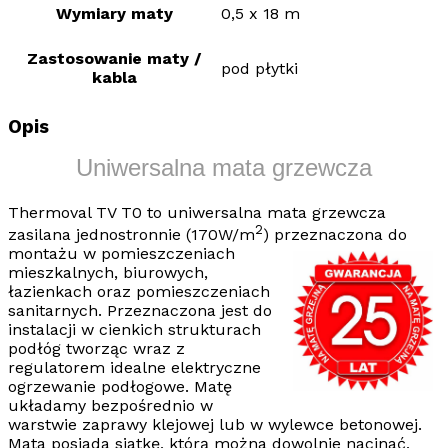
Wymiary maty
0,5 x 18 m
Zastosowanie maty /
pod płytki
kabla
Opis
Uniwersalna mata grzewcza
Thermoval TV T0
to
uniwersalna mata grzewcza
2
zasilana jednostronnie (170W/m
) przeznaczona do
montażu w pomieszczeniach
mieszkalnych, biurowych,
łazienkach oraz pomieszczeniach
sanitarnych. Przeznaczona jest do
instalacji w cienkich strukturach
podłóg tworząc wraz z
regulatorem idealne
elektryczne
ogrzewanie podłogowe
. Matę
układamy bezpośrednio w
warstwie zaprawy klejowej lub w wylewce betonowej.
Mata posiada siatkę, którą można dowolnie nacinać,