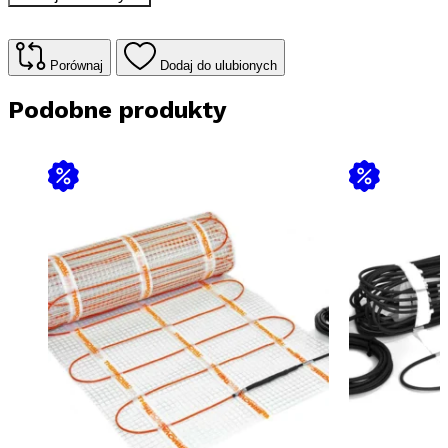
T0
50
do
ogrzewania
Porównaj
Dodaj do ulubionych
podłogowego
9m2
Podobne produkty
/
1530
W