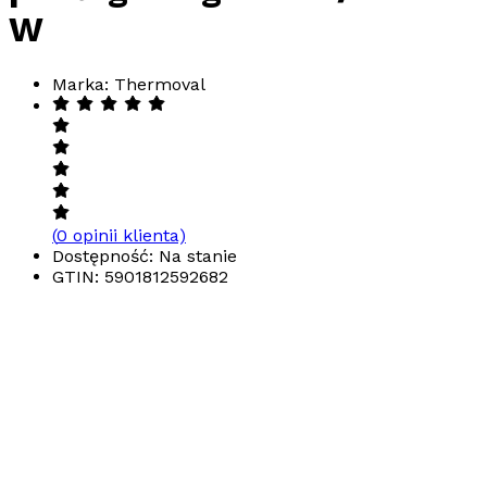
W
Marka: Thermoval
(
0
opinii klienta)
Dostępność: Na stanie
GTIN:
5901812592682