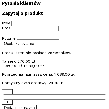
Pytania klientów
Zapytaj o produkt
Imię
Email
Pytanie
Opublikuj pytanie
Produkt ten nie posiada załączników
Taniej o
270,00
zł
Pierwotna
Aktualna
1 359,00
zł
1 089,00
zł
cena
cena
Poprzednia najniższa cena:
1 089,00
zł
.
wynosiła:
wynosi:
1
1
Domyślny czas dostawy: 24-48 h.
359,00 zł.
089,00 zł.
ilość
-
Mata
grzewcza
+
TV
Dodaj do koszyka