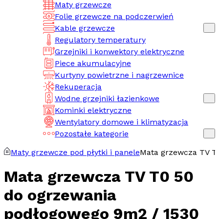
Maty grzewcze
Folie grzewcze na podczerwień
Kable grzewcze
Regulatory temperatury
Grzejniki i konwektory elektryczne
Piece akumulacyjne
Kurtyny powietrzne i nagrzewnice
Rekuperacja
Wodne grzejniki łazienkowe
Kominki elektryczne
Wentylatory domowe i klimatyzacja
Pozostałe kategorie
Maty grzewcze pod płytki i panele
Mata grzewcza TV T
Mata grzewcza TV T0 50
do ogrzewania
podłogowego 9m2 / 1530