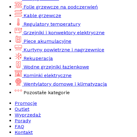
Folie grzewcze na podczerwień
Kable grzewcze
Regulatory temperatury
Grzejniki i konwektory elektryczne
Piece akumulacyjne
Kurtyny powietrzne i nagrzewnice
Rekuperacja
Wodne grzejniki łazienkowe
Kominki elektryczne
Wentylatory domowe i klimatyzacja
Pozostałe kategorie
Promocje
Outlet
Wyprzedaż
Porady
FAQ
Kontakt