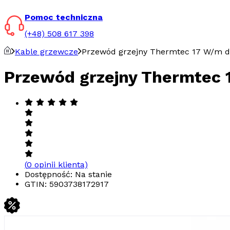
Pomoc techniczna
(+48) 508 617 398
Kable grzewcze
Przewód grzejny Thermtec 17 W/m do
Przewód grzejny Thermtec 1
(
0
opinii klienta)
Dostępność: Na stanie
GTIN:
5903738172917