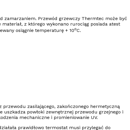
ed zamarzaniem
. Przewód grzewczy
Thermtec
może być
materiał, z którego wykonano rurociąg posiada atest
o
zewany osiągnie temperaturę + 10
C.
az
przewodu zasilającego
, zakończonego hermetyczną
nie uszkadza powłoki zewnętrznej przewodu grzejnego i
kodzenia mechaniczne i promieniowanie UV.
 działała prawidłowo
t
ermostat musi przylegać do