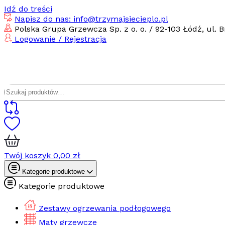
Idź do treści
Napisz do nas: info@trzymajsiecieplo.pl
Polska Grupa Grzewcza Sp. z o. o. / 92-103 Łódź, ul. B
Logowanie / Rejestracja
Szukaj:
Twój koszyk
0,00
zł
Kategorie produktowe
Kategorie produktowe
Zestawy ogrzewania podłogowego
Maty grzewcze