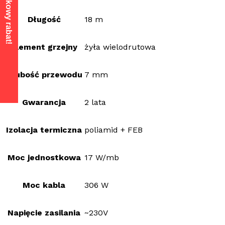
Długość
18 m
Element grzejny
żyła wielodrutowa
Grubość przewodu
7 mm
Gwarancja
2 lata
Izolacja termiczna
poliamid + FEB
Moc jednostkowa
17 W/mb
Moc kabla
306 W
Napięcie zasilania
~230V