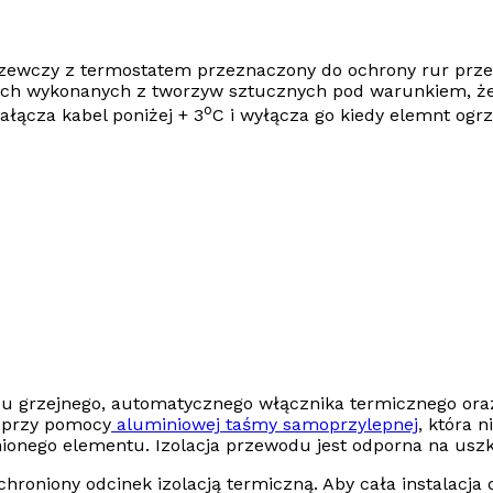
rzewczy z termostatem przeznaczony do
ochrony rur prz
ach wykonanych z tworzyw sztucznych pod warunkiem, że 
o
łącza kabel poniżej + 3
C i wyłącza go kiedy elemnt ogr
u grzejnego
, automatycznego włącznika termicznego or
y przy pomocy
aluminiowej taśmy samoprzylepnej
, która 
ionego elementu. Izolacja przewodu jest odporna na usz
oniony odcinek izolacją termiczną. Aby cała instalacja