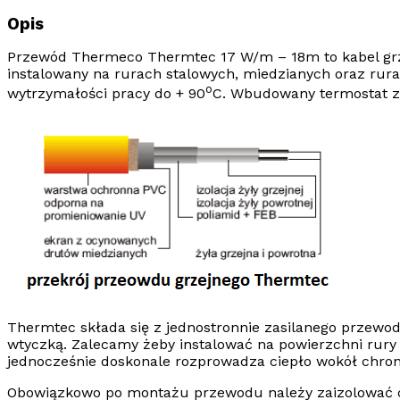
Opis
Przewód
Thermeco Thermtec 17 W/m –
18m
to kabel g
instalowany na rurach stalowych, miedzianych oraz rur
o
wytrzymałości pracy do + 90
C. Wbudowany termostat za
Thermtec
składa się z jednostronnie zasilanego
przewod
wtyczką.
Zalecamy żeby instalować na powierzchni rur
jednocześnie doskonale rozprowadza ciepło wokół chron
Obowiązkowo po montażu przewodu należy zaizolować chr